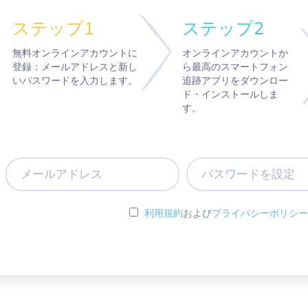
ステップ1
ステップ2
無料オンラインアカウントに
オンラインアカウントか
登録：メールアドレスと新し
ら最高のスマートフォン
いパスワードを入力します。
追跡アプリをダウンロー
ド・インストールしま
す。
メ
パ
ー
ス
ル
ワ
ア
ー
利用規約
および
プライバシーポリシー
ド
ド
レ
を
ス
設
定