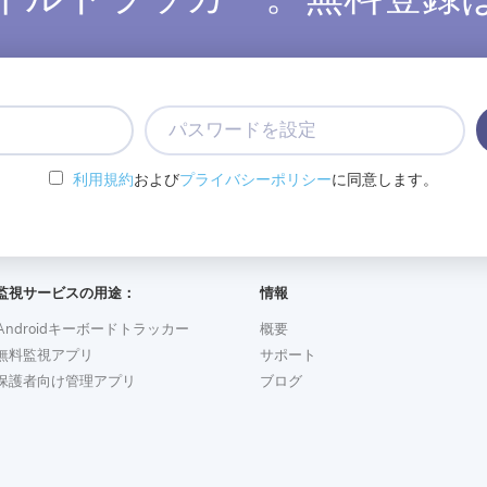
パ
ス
ワ
利用規約
および
プライバシーポリシー
に同意します。
ー
ド
を
設
定
監視サービスの用途：
情報
Androidキーボードトラッカー
概要
無料監視アプリ
サポート
保護者向け管理アプリ
ブログ