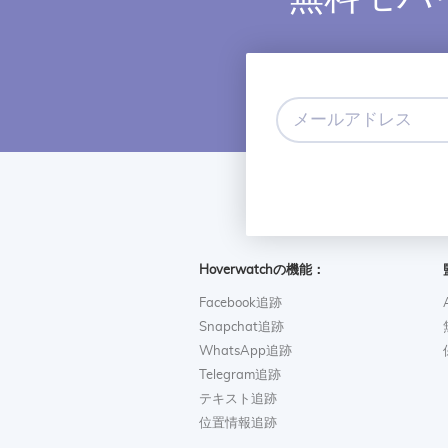
メ
ー
ル
ア
ド
レ
ス
Hoverwatchの機能：
Facebook追跡
Snapchat追跡
WhatsApp追跡
Telegram追跡
テキスト追跡
位置情報追跡