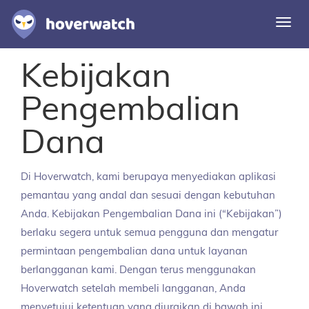
Alih
navi
Kebijakan
Fitur
Solusi
Pengembalian
Masuk
Dana
Daftar gratis
Di Hoverwatch, kami berupaya menyediakan aplikasi
pemantau yang andal dan sesuai dengan kebutuhan
Anda. Kebijakan Pengembalian Dana ini (“Kebijakan”)
berlaku segera untuk semua pengguna dan mengatur
permintaan pengembalian dana untuk layanan
berlangganan kami. Dengan terus menggunakan
Hoverwatch setelah membeli langganan, Anda
menyetujui ketentuan yang diuraikan di bawah ini.