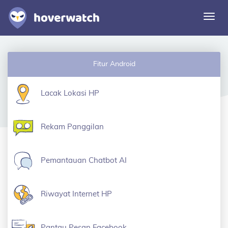
Alih
navi
Fitur
Fitur Android
Solusi
Masuk
Lacak Lokasi HP
Daftar gratis
Rekam Panggilan
Pemantauan Chatbot AI
Riwayat Internet HP
Pantau Pesan Facebook