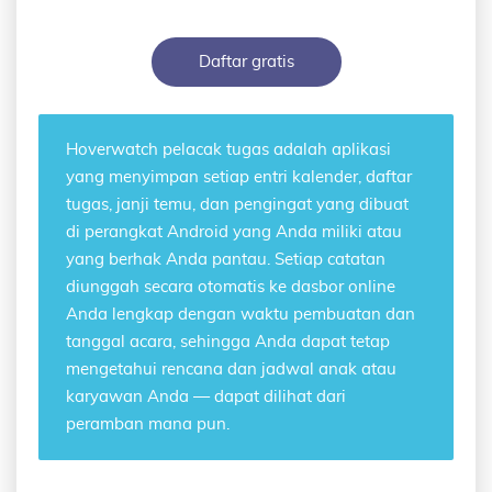
Daftar gratis
Hoverwatch
pelacak tugas
adalah aplikasi
yang menyimpan setiap entri kalender, daftar
tugas, janji temu, dan pengingat yang dibuat
di perangkat Android yang Anda miliki atau
yang berhak Anda pantau. Setiap catatan
diunggah secara otomatis ke dasbor online
Anda lengkap dengan waktu pembuatan dan
tanggal acara, sehingga Anda dapat tetap
mengetahui rencana dan jadwal anak atau
karyawan Anda — dapat dilihat dari
peramban mana pun.