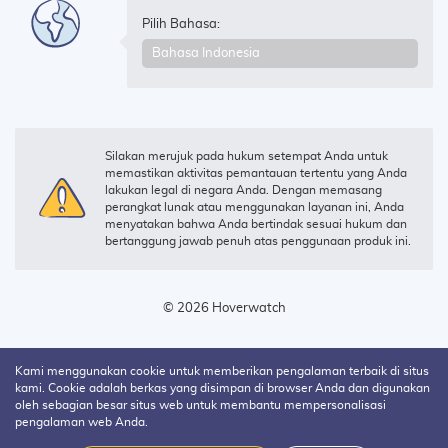
Pilih Bahasa:
Silakan merujuk pada hukum setempat Anda untuk
memastikan aktivitas pemantauan tertentu yang Anda
lakukan legal di negara Anda. Dengan memasang
perangkat lunak atau menggunakan layanan ini, Anda
menyatakan bahwa Anda bertindak sesuai hukum dan
bertanggung jawab penuh atas penggunaan produk ini.
© 2026 Hoverwatch
Kami menggunakan cookie untuk memberikan pengalaman terbaik di situs
kami. Cookie adalah berkas yang disimpan di browser Anda dan digunakan
oleh sebagian besar situs web untuk membantu mempersonalisasi
pengalaman web Anda.