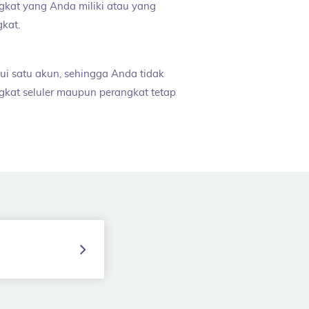
kat yang Anda miliki atau yang
kat.
i satu akun, sehingga Anda tidak
gkat seluler maupun perangkat tetap