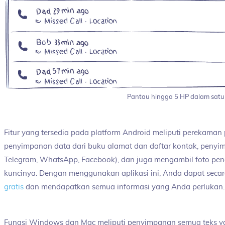
Pantau hingga 5 HP dalam satu
Fitur yang tersedia pada platform Android meliputi perekaman 
penyimpanan data dari buku alamat dan daftar kontak, penyi
Telegram, WhatsApp, Facebook), dan juga mengambil foto pe
kuncinya. Dengan menggunakan aplikasi ini, Anda dapat secar
gratis
dan mendapatkan semua informasi yang Anda perlukan.
Fungsi Windows dan Mac meliputi penyimpanan semua teks yan