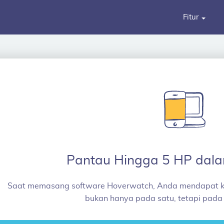
Fitur
Pantau Hingga 5 HP dal
Saat memasang software Hoverwatch, Anda mendapat 
bukan hanya pada satu, tetapi pada