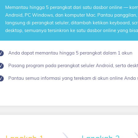
Memantau hingga
5 perangkat
dari satu dasbor online — kom
Android, PC Windows, dan komputer Mac. Pantau panggilan,
langsung di perangkat seluler, ditambah ketikan keyboard, scr
desktop, semuanya tersinkron ke satu dasbor online yang bis
Anda dapat memantau hingga 5 perangkat dalam 1 akun
Pasang program pada perangkat seluler Android, serta de
Pantau semua informasi yang terekam di akun online Anda s