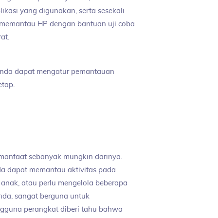
ikasi yang digunakan, serta sesekali
 memantau HP dengan bantuan uji coba
at.
Anda dapat mengatur pemantauan
etap.
 manfaat sebanyak mungkin darinya.
da dapat memantau aktivitas pada
u anak, atau perlu mengelola beberapa
nda, sangat berguna untuk
ngguna perangkat diberi tahu bahwa