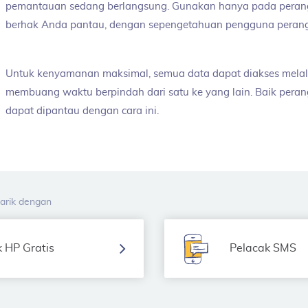
pemantauan sedang berlangsung. Gunakan hanya pada perang
berhak Anda pantau, dengan sepengetahuan pengguna perang
Untuk kenyamanan maksimal, semua data dapat diakses melalu
membuang waktu berpindah dari satu ke yang lain. Baik peran
dapat dipantau dengan cara ini.
arik dengan
 HP Gratis
Pelacak SMS