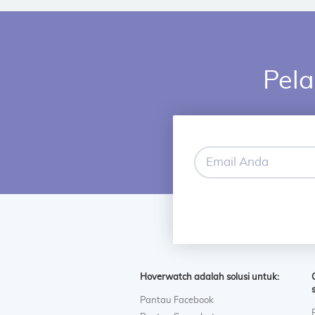
Pela
Email
Anda
Hoverwatch adalah solusi untuk:
Pantau Facebook