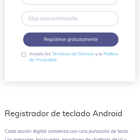
electrónico
Elija
una
contraseña
Acepto los
Términos del Servicio
y la
Política
de Privacidad
.
Registrador de teclado Android
Cada acción digital comienza con una pulsación de tecla.
Los mensajes, búsquedas, monitoreo de chatbots de IA y