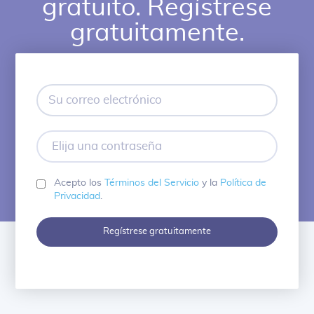
gratuito. Regístrese
gratuitamente.
Su
correo
electrónico
Elija
una
contraseña
Acepto los
Términos del Servicio
y la
Política de
Privacidad
.
Regístrese gratuitamente