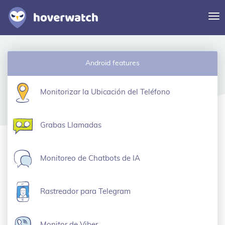
Al
na
Características
Android features
Soluciones
Iniciar sesión
Monitorizar la Ubicación del Teléfono
Regístrese gratuitamente
Grabas Llamadas
Monitoreo de Chatbots de IA
Rastreador para Telegram
Monitor de Viber