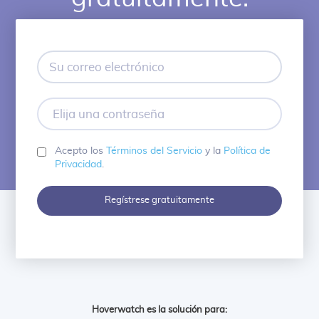
Su
correo
electrónico
Elija
una
contraseña
Acepto los
Términos del Servicio
y la
Política de
Privacidad
.
Regístrese gratuitamente
Hoverwatch es la solución para: