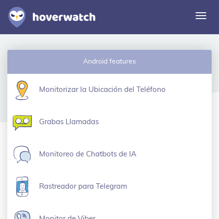
Alte
nave
Características
Android features
Soluciones
Iniciar sesión
Monitorizar la Ubicación del Teléfono
Regístrese gratuitamente
Grabas Llamadas
Monitoreo de Chatbots de IA
Rastreador para Telegram
Monitor de Viber