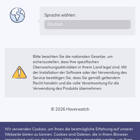
Sprache wählen:
Bitte beachten Sie die nationalen Gesetze, um
sicherzustellen, dass Ihre spezifischen
Überwachungsaktivitäten in Ihrem Land legal sind. Mit
der Installation der Software oder der Verwendung des
Service bestätigen Sie, dass Sie gemäß geltendem
Recht handeln und die volle Verantwortung für die
Verwendung des Produkts übernehmen.
© 2026 Hoverwatch
Wir verwenden Cookies, um Ihnen die bestmögliche Erfahrung auf unserer
Webseite bieten zu können. Cookies sind Dateien, die in Ihrem Browser
gespeichert und von den meisten Webseiten verwendet werden, um Ihren