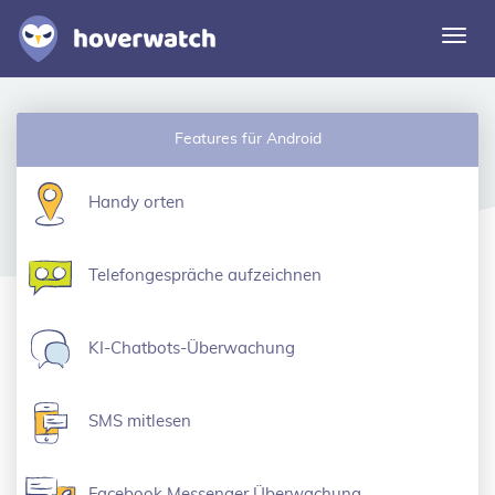
Navi
umsc
Funktionen
Features für Android
Lösungen
Einloggen
Handy orten
Kostenlos registrieren
Telefongespräche aufzeichnen
KI-Chatbots-Überwachung
SMS mitlesen
Facebook Messenger Überwachung