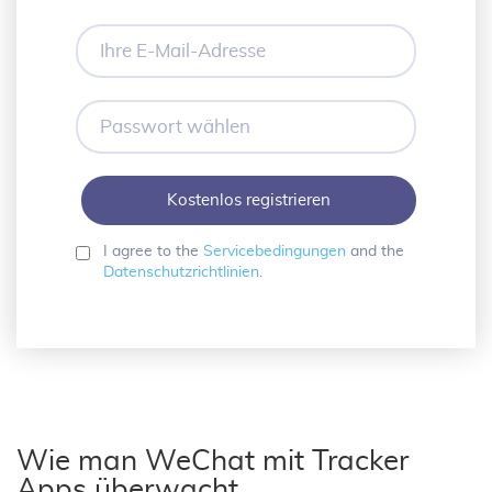
Ihre
E-
Mail-
Adresse
Passwort
wählen
I agree to the
Servicebedingungen
and the
Datenschutzrichtlinien
.
Wie man WeChat mit Tracker
Apps überwacht