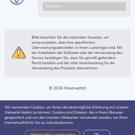
Bitte beachten Sie die nationalen Gesetze, um
sicherzustellen, dass Ihre spezifischen
Überwachungsaktivitäten in Ihrem Land legal sind. Mit
der Installation der Software oder der Verwendung des
Service bestätigen Sie, dass Sie gemäß geltendem
Recht handeln und die volle Verantwortung für die
Verwendung des Produkts übernehmen.
© 2026 Hoverwatch
Wir verwenden Cookies, um Ihnen die bestmögliche Erfahrung auf unserer
Webseite bieten zu können. Cookies sind Dateien, die in Ihrem Browser
gespeichert und von den meisten Webseiten verwendet werden, um Ihren
Internetauftritt für Sie zu individualisieren.
Weitere Infos: cookie policy
Ok