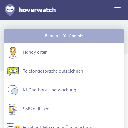
Navi
umsc
Funktionen
Features für Android
Lösungen
Einloggen
Handy orten
Kostenlos registrieren
Telefongespräche aufzeichnen
KI-Chatbots-Überwachung
SMS mitlesen
Facebook Messenger Überwachung