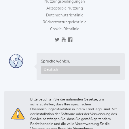
Nutzungsbedingungen
Akzeptable Nutzung
Datenschutzrichtlinie
Rückerstattungsrichtlinie
Cookie-Richtlinie
Sprache wählen:
Bitte beachten Sie die nationalen Gesetze, um
sicherzustellen, dass Ihre spezifischen
Überwachungsaktivitäten in Ihrem Land legal sind. Mit
der Installation der Software oder der Verwendung des
Service bestätigen Sie, dass Sie gemäß geltendem
Recht handeln und die volle Verantwortung für die
Verwendung des Produkts übernehmen.