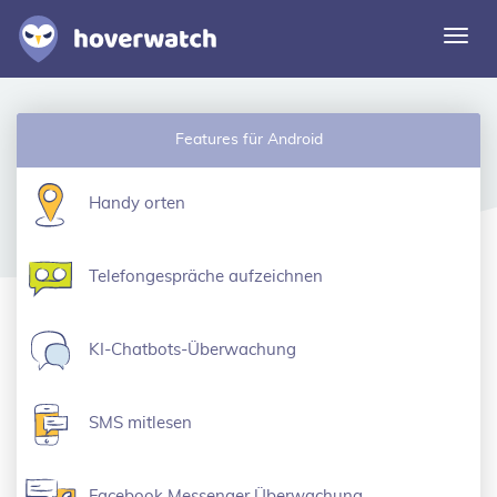
Navi
umsc
Funktionen
Features für Android
Lösungen
Einloggen
Handy orten
Kostenlos registrieren
Telefongespräche aufzeichnen
KI-Chatbots-Überwachung
SMS mitlesen
Facebook Messenger Überwachung