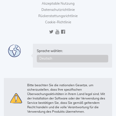
Akzeptable Nutzung
Datenschutzrichtlinie
Rückerstattungsrichtlinie
Cookie-Richtlinie
Sprache wählen:
Bitte beachten Sie die nationalen Gesetze, um
sicherzustellen, dass Ihre spezifischen
Überwachungsaktivitäten in Ihrem Land legal sind. Mit
der Installation der Software oder der Verwendung des
Service bestätigen Sie, dass Sie gemäß geltendem
Recht handeln und die volle Verantwortung für die
Verwendung des Produkts übernehmen.