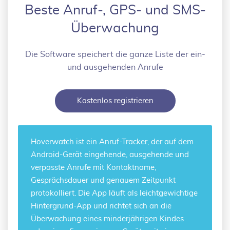
Beste Anruf-, GPS- und SMS-
Überwachung
Die Software speichert die ganze Liste der ein-
und ausgehenden Anrufe
Kostenlos registrieren
Hoverwatch ist ein
Anruf-Tracker
, der auf dem
Android-Gerät eingehende, ausgehende und
verpasste Anrufe mit Kontaktname,
Gesprächsdauer und genauem Zeitpunkt
protokolliert. Die App läuft als leichtgewichtige
Hintergrund-App und richtet sich an die
Überwachung eines minderjährigen Kindes