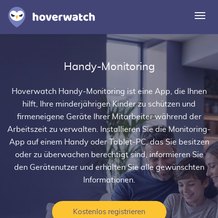
Navi
umsc
Funktionen
Handy-Monitoring
Lösungen
Einloggen
Hoverwatch
Handy-Monitoring
ist eine App, die Ihnen
hilft, Ihre minderjährigen Kinder zu schützen und
Kostenlos registrieren
firmeneigene Geräte Ihrer Mitarbeiter während der
Arbeitszeit zu verwalten. Installieren Sie die Monitoring-
App auf einem Handy oder Tablet-PC, das Sie besitzen
oder zu überwachen berechtigt sind, informieren Sie
den Gerätenutzer und erhalten Sie alle gewünschten
Informationen.
Kostenlos registrieren