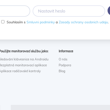
Nastavit
heslo
Souhlasím s
Smluvni podminky
a
Zasady ochrany osobnich udaju
.
Použijte monitorovací službu jako:
Informace
Sledování klávesnice na Androidu
O nás
Bezplatná monitorovací aplikace
Podpora
Aplikace rodičovské kontroly
Blog