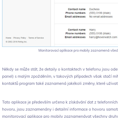
Monitorovací aplikace pro mobily zaznamená všec
Někdy se může stát, že detaily o kontaktech v telefonu jsou od
panel) s malým zpožděním, v takových případech však stačí mít
kontaktů program také zaznamená jakékoli změny, které uživate
Tato aplikace je především určena k získávání dat z telefonníc
hovoru, jsou zaznamenány i detailní informace o hovoru samot
monitorovací aplikace pro mobily zaznamenávat všechny druhy z