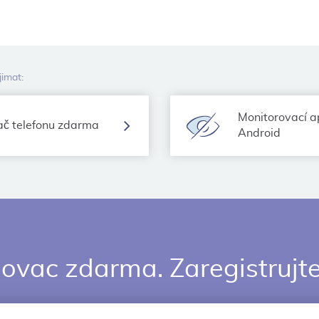
imat:
Monitorovací a
ač telefonu zdarma
Android
dovac zdarma. Zaregistrujt