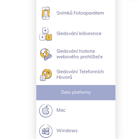
Snímků Fotoaparátem
Sledování klávesnice
Sledování historie
webového prohlížeče
Sledování Telefonních
Hovorů
Dalsi platformy
Mac
Windows