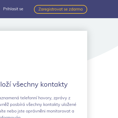
Prihlasit se
Zaregistrovat se zdarma
uloží všechny kontakty
aznamená telefonní hovory, zprávy z
něž posbírá všechny kontakty uložené
íte nebo jste oprávněni monitorovat a
informován.