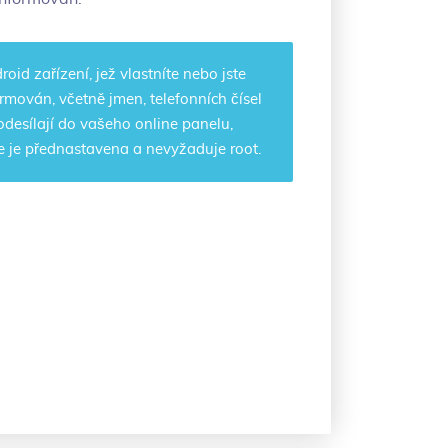
roid zařízení, jež vlastníte nebo jste
rmován, včetně jmen, telefonních čísel
desílají do vašeho online panelu,
ce je přednastavena a nevyžaduje root.