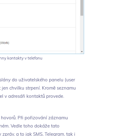
hny kontakty v telefonu
eslány do uživatelského panelu (user
 jen chvilku strpení. Kromě seznamu
l v adresáři kontaktů provede.
h hovorů. Při pořizování záznamu
ném. Vedle toho dokáže tato
práv, a to jak SMS, Telegram, tak i