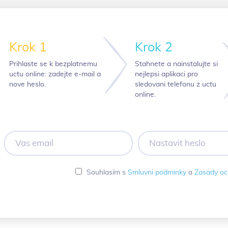
Krok 1
Krok 2
Prihlaste se k bezplatnemu
Stahnete a nainstalujte si
uctu online: zadejte e-mail a
nejlepsi aplikaci pro
nove heslo.
sledovani telefonu z uctu
online.
Vas
Nastavit
email
heslo
Souhlasím s
Smluvni podminky
a
Zasady oc