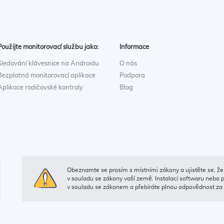
Použijte monitorovací službu jako:
Informace
Sledování klávesnice na Androidu
O nás
Bezplatná monitorovací aplikace
Podpora
Aplikace rodičovské kontroly
Blog
Obeznamte se prosím s místními zákony a ujistěte se, že 
v souladu se zákony vaší země. Instalací softwaru nebo 
v souladu se zákonem a přebíráte plnou odpovědnost za 