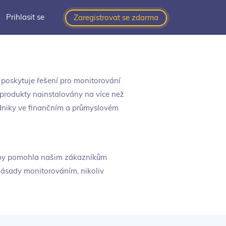
Prihlasit se
Zaregistrovat se zdarma
poskytuje řešení pro monitorování
 produkty nainstalovány na více než
podniky ve finančním a průmyslovém
á by pomohla našim zákazníkům
 zásady monitorováním, nikoliv