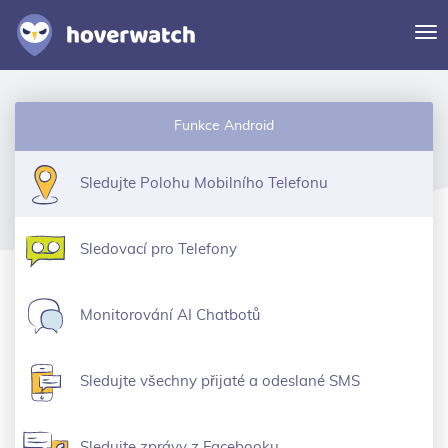
Pr
na
Funkce
Funkce Android
Řešení
Prihlasit se
Sledujte Polohu Mobilního Telefonu
Zaregistrovat se zdarma
Sledovací pro Telefony
Monitorování AI Chatbotů
Sledujte všechny přijaté a odeslané SMS
Sledujte zprávy z Facebooku