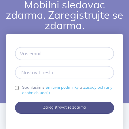
Mobilni sledovac
zdarma. Zaregistrujte se
zdarma.
Vas
email
Nastavit
heslo
Souhlasím s
Smluvni podminky
a
Zasady ochrany
osobnich udaju
.
Zaregistrovat se zdarma