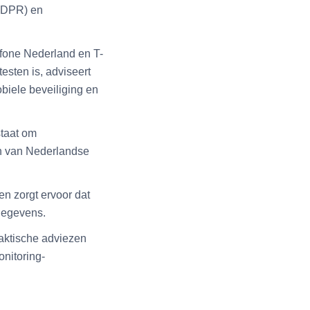
(GDPR) en
afone Nederland en T-
testen is, adviseert
biele beveiliging en
staat om
en van Nederlandse
en zorgt ervoor dat
sgegevens.
raktische adviezen
onitoring-