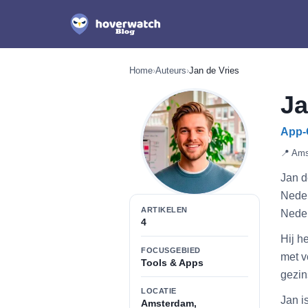
Home
›
Auteurs
›
Jan de Vries
Ja
App-O
📍 Ams
Jan d
Neder
ARTIKELEN
Neder
4
Hij h
FOCUSGEBIED
met v
Tools & Apps
gezin
LOCATIE
Jan i
Amsterdam,