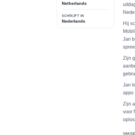
Netherlands
uitda
Neder
SCHRIJFT IN
Nederlands
Hij s
Mobil
Jan b
spree
Zijn 
aanbe
gebru
Jan l
apps 
Zijn 
voor 
oplos
VAKGE