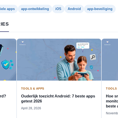
ele apps
app-ontwikkeling
iOS
Android
app-beveiliging
IES
TOOLS & APPS
TOOLS 
ard?
Ouderlijk toezicht Android: 7 beste apps
Hoe sm
getest 2026
monito
beste 
April 28, 2026
Novembe