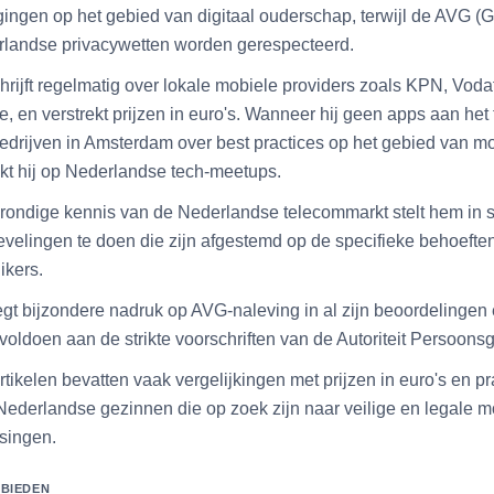
gingen op het gebied van digitaal ouderschap, terwijl de AVG 
landse privacywetten worden gerespecteerd.
chrijft regelmatig over lokale mobiele providers zoals KPN, Vod
e, en verstrekt prijzen in euro's. Wanneer hij geen apps aan het 
edrijven in Amsterdam over best practices op het gebied van mo
kt hij op Nederlandse tech-meetups.
grondige kennis van de Nederlandse telecommarkt stelt hem in 
velingen te doen die zijn afgestemd op de specifieke behoeft
ikers.
egt bijzondere nadruk op AVG-naleving in al zijn beoordelingen 
voldoen aan de strikte voorschriften van de Autoriteit Persoon
artikelen bevatten vaak vergelijkingen met prijzen in euro's en p
Nederlandse gezinnen die op zoek zijn naar veilige en legale m
singen.
BIEDEN