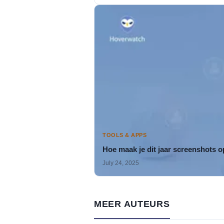
TOOLS & APPS
Hoe maak je dit jaar screenshots 
July 24, 2025
MEER AUTEURS