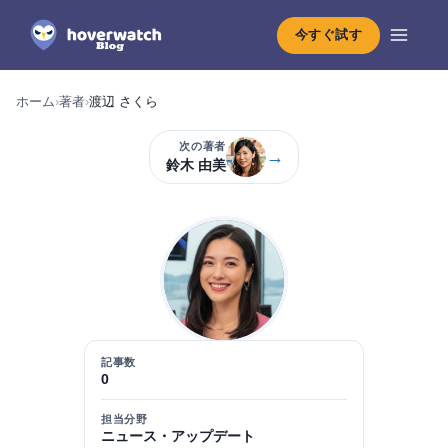
今すぐ試す
ホーム
›
著者
›
渡辺 さくら
次の著者
→
鈴木 由美
記事数
0
担当分野
ニュース・アップデート