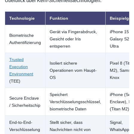
Überblick über Kern-Sicherheitstechnologien:
Technologie
Funktion
Beispielger
Gerät via Fingerabdruck,
iPhone 15 Pr
Biometrische
Gesicht oder Iris
Galaxy S23
Authentifizierung
entsperren
Ultra
Trusted
Isoliert sichere
Pixel 8 (Tita
Execution
Operationen vom Haupt-
M2), Samsu
Environment
OS
Knox
(TEE)
Speichert
iPhone (Sec
Secure Enclave
Verschlüsselungsschlüssel,
Enclave), Pix
/ Sicherheitschip
biometrische Daten
(Titan M2)
End-to-End-
Stellt sicher, dass
Signal,
Verschlüsselung
Nachrichten nicht von
WhatsApp,