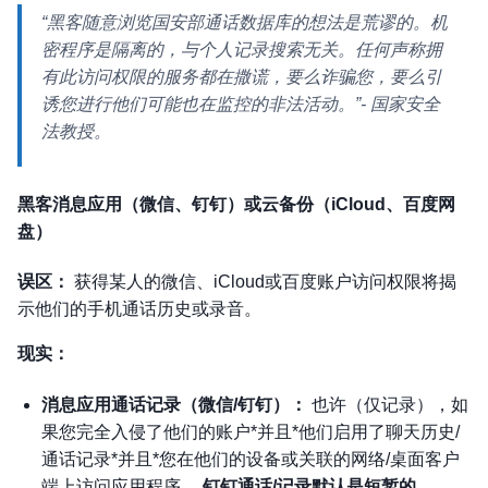
“黑客随意浏览国安部通话数据库的想法是荒谬的。机
密程序是隔离的，与个人记录搜索无关。任何声称拥
有此访问权限的服务都在撒谎，要么诈骗您，要么引
诱您进行他们可能也在监控的非法活动。”
- 国家安全
法教授。
黑客消息应用（微信、钉钉）或云备份（iCloud、百度网
盘）
误区：
获得某人的微信、iCloud或百度账户访问权限将揭
示他们的手机通话历史或录音。
现实：
消息应用通话记录（微信/钉钉）：
也许（仅记录）
，如
果您完全入侵了他们的账户*并且*他们启用了聊天历史/
通话记录*并且*您在他们的设备或关联的网络/桌面客户
端上访问应用程序。
钉钉通话/记录默认是短暂的。