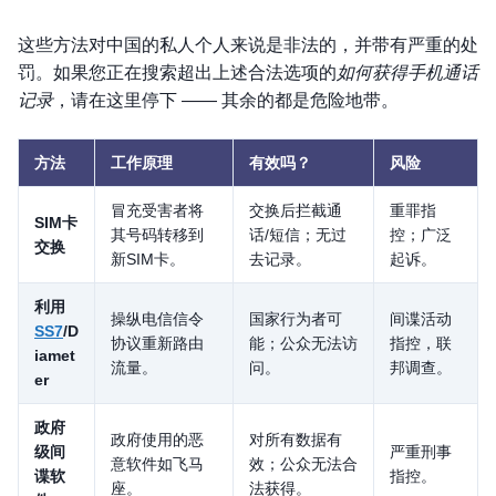
这些方法对中国的私人个人来说是非法的，并带有严重的处
罚。如果您正在搜索超出上述合法选项的
如何获得手机通话
记录
，请在这里停下 —— 其余的都是危险地带。
方法
工作原理
有效吗？
风险
冒充受害者将
交换后拦截通
重罪指
SIM卡
其号码转移到
话/短信；无过
控；广泛
交换
新SIM卡。
去记录。
起诉。
利用
操纵电信信令
国家行为者可
间谍活动
SS7
/D
协议重新路由
能；公众无法访
指控，联
iamet
流量。
问。
邦调查。
er
政府
政府使用的恶
对所有数据有
级间
严重刑事
意软件如飞马
效；公众无法合
谍软
指控。
座。
法获得。