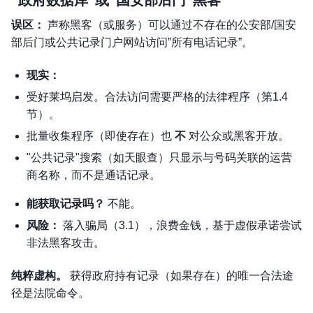
“政府数据库”或”国安部后门”黑客
误区：
声称黑客（或服务）可以通过不存在的公安部/国安
部后门或公共记录门户网站访问”所有电话记录”。
现实：
受好莱坞启发。合法访问需要严格的法律程序（第1.4
节）。
批量收集程序（即使存在）也
不
对公众或黑客开放。
"公共记录"搜索（如天眼查）只显示与号码关联的运营
商名称，而不是通话记录。
能获取记录吗？
不能
。
风险：
落入骗局（3.1），浪费金钱，基于虚假承诺尝试
非法黑客攻击。
纯粹虚构。
获得政府持有记录（如果存在）的唯一合法途
径是法院命令。