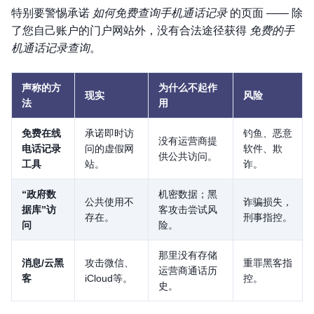
特别要警惕承诺
如何免费查询手机通话记录
的页面 —— 除
了您自己账户的门户网站外，没有合法途径获得
免费的手
机通话记录查询
。
声称的方
为什么不起作
现实
风险
法
用
免费在线
承诺即时访
钓鱼、恶意
没有运营商提
电话记录
问的虚假网
软件、欺
供公共访问。
工具
站。
诈。
“政府数
机密数据；黑
公共使用不
诈骗损失，
据库”访
客攻击尝试风
存在。
刑事指控。
问
险。
那里没有存储
消息/云黑
攻击微信、
重罪黑客指
运营商通话历
客
iCloud等。
控。
史。