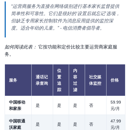
“运营商服务为直接在网络级别进行基本家长监督提供
简单性和可靠性。它们是很好的’设置后就忘记’选项，
但缺乏专用家长控制软件为消息应用提供的监控深
度。适合年幼的儿童。”
- 电信消费者倡导者。
如何阅读此表：
它按功能和定价比较主要运营商家庭服
务。
位
内
通话记
置
容
社交媒
服务
价格
录查询
追
过
体监控
踪
滤
中国移动
59.99
是
是
是
否
和家亲
元/月
中国联通
47.99
是
是
是
否
沃家庭
元/月