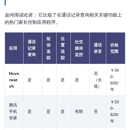
如何阅读此表：
它比较了在通话记录查询相关关键功能上
的热门家长控制应用程序。
短
位
通话
社交
信
置
通话
价格
应用
记录
媒体
追
追
录音
范围
查询
监控
踪
踪
￥30
Hove
否
0-
rwat
是
是
是
是
（合
600/
ch
规）
年
￥33
腾讯
0-
手机
是
是
是
有限
否
828/
管家
年