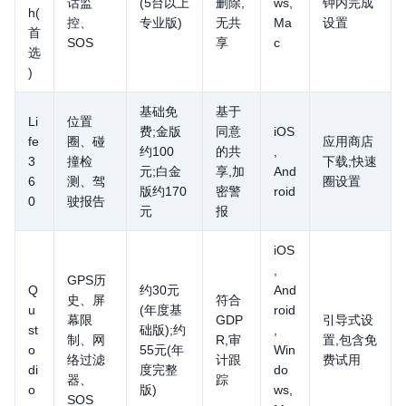
话监
(5台以上
删除,
ws,
钟内完成
h(
控、
专业版)
无共
Ma
设置
首
SOS
享
c
选
)
基础免
基于
Li
位置
费;金版
同意
iOS
fe
圈、碰
应用商店
约100
的共
,
3
撞检
下载;快速
元;白金
享,加
And
6
测、驾
圈设置
版约170
密警
roid
0
驶报告
元
报
iOS
,
GPS历
Q
约30元
And
史、屏
符合
u
(年度基
roid
幕限
GDP
引导式设
st
础版);约
,
制、网
R,审
置,包含免
o
55元(年
Win
络过滤
计跟
费试用
di
度完整
do
器、
踪
o
版)
ws,
SOS