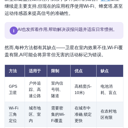
继续是主要支持,但现在的应用程序使用Wi-Fi、蜂窝塔,甚至
运动传感器来提高信号的准确性。
i
AI也发挥着作用,帮助解决误报问题并适应日常惯例。
然而,每种方法都有其缺点——卫星在室内效果不佳,Wi-Fi覆
盖有限,AI可能会将异常但无害的活动标记为错误。
方法
适用于
限制
优点
缺点
户外追
室内信
GPS
高精度(5-
电池消
踪、高
号弱、
卫星
10米)
耗、盲点
速公路
隧道
Wi-Fi
城市地
需要密
在城市中
在农村地
三角
区、室
集的Wi-
准确,锁定
区有限
定位
内
Fi覆盖
更快