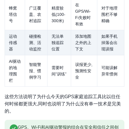
在
蜂窝
广泛覆
精度较
对于地理
GPS/Wi-
塔信
盖、农
低(100-
围栏不够
Fi失败时
号
村追踪
300米)
精确
有效
运动
碰撞检
无法单
添加地图
如果手机
传感
测、活
独追踪
之外的上
掉落会出
器
动监控
位置
下文
现误报
AI驱动
智能警
误报更少,
的地
需要时
可能误解
报、惯
预测性安
理围
间”训练”
异常惯例
例学习
全
栏
这些方法说明了为什么今天的GPS家庭追踪工具比以往任
何时候都更强大,同时也说明了为什么没有单一技术是完美
的。
GPS、Wi-Fi和AI驱动警报的结合在安全和信任之间创