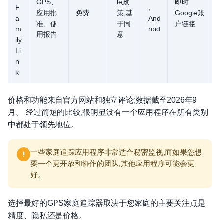
GPS、
le政
即时
F
,
应用批
免费
策,基
Google账
a
And
准、使
于同
户链接
m
roid
用报告
意
ily
Li
n
k
价格和功能来自官方网站和独立评论;数据截至2026年9
月。 经过简短的比较,很明显没有一个应用程序在所有类别
中都处于领先地位。
一些家庭追踪应用程序非常适合秘密监视,而如果您想
要一个更开放和协作的团队,其他应用程序可能会更
好。
选择最好的GPS家庭追踪器取决于您家庭的主要关注点是
精度、隐私还是价格。