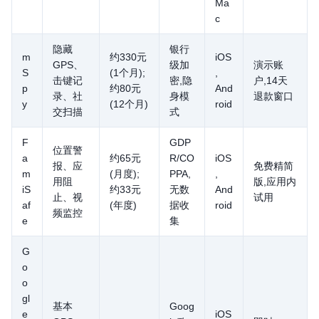
Ma
c
隐藏
银行
m
约330元
iOS
GPS、
级加
演示账
S
(1个月);
,
击键记
密,隐
户,14天
p
约80元
And
录、社
身模
退款窗口
y
(12个月)
roid
交扫描
式
F
GDP
位置警
a
约65元
R/CO
iOS
报、应
免费精简
m
(月度);
PPA,
,
用阻
版,应用内
iS
约33元
无数
And
止、视
试用
af
(年度)
据收
roid
频监控
e
集
G
o
o
gl
基本
Goog
e
iOS