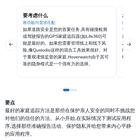
要考虑什么
承诺前
将功能与需求匹配
购买前的
如果道路安全是您的首要任务,具有碰撞检测
专家建议
或驾驶报告的GPS家庭追踪器(如Life360)可
用程序。
能是最好的。如果您需要管理线上和线下风
及家庭成
险,像Qustodio这样的混合工具效果很好。对
版本或试用版
于重视谨慎监督的家庭,Hoverwatch由于其可
FamiS
靠的隐身模式是一个强有力的选择。
要点
最好的家庭追踪方法是那些在保护亲人安全的同时不挑战您
对他们的信任的方法。从小开始,在实际情况下测试应用程
序,选择那些准确报告活动、保护隐私并给您带来内心平静
的应用程序。