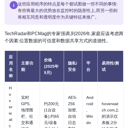
i
这些应用程序的特点是每个都试图做一些不同的事情:
有些将最大的优势放在监控时的隐形性上,而另一些则
将相互同意和透明度作为关键特征来推广。
TechRadar和PCMag的专家强调,到2026年,家庭应该考虑两
个因素:位置数据的可信度和数据共享方式的道德性。
应
价格
用
主要功
隐私/
平
易用性/测
(2025年
名
能
安全
台
试
9月)
称
H
o
实时
AES-
And
v
GPS、
约200元
256
roid
hoverwat
er
地理围
(1台设
加密,
,
ch.com上
w
栏、社
备);约65
自动
Win
的演示仪
at
交和通
元/设备
日志
do
表板;2分
c