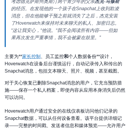
考虑德克萨斯州奥斯汀两个青少年的父亲
杰克·马修斯
的经历。在发现他的一个孩子在Snapchat上收到欺凌
消息，但在他能够干预之前就消失了之后，杰克安装
了Hoverwatch来保持对未来聊天的私人、加密日志。
“这让我安心，“他说。“我不会阅读所有内容——但如
果再次发生严重事情，我不会被蒙在鼓里。”
主要为**
家长控制
、员工监控
和
个人数据备份**设计，
Hoverwatch在设备后台谨慎运行，自动记录传入和传出的
Snapchat消息，包括文本聊天、照片、视频，甚至截图。
对于关心恢复已删除Snapchat消息的用户，它充当预防措
施——保存一个私人档案，即使内容从应用本身消失后仍然
可以访问。
Hoverwatch用户通过安全的在线仪表板访问他们记录的
Snapchat数据，可以从任何设备查看。该平台提供详细记
录——完整的时间戳、发送者信息和媒体预览——允许用户