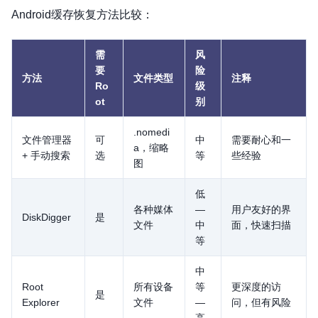
Android缓存恢复方法比较：
需
风
要
险
方法
文件类型
注释
Ro
级
ot
别
.nomedi
文件管理器
可
中
需要耐心和一
a，缩略
+ 手动搜索
选
等
些经验
图
低
各种媒体
—
用户友好的界
DiskDigger
是
文件
中
面，快速扫描
等
中
Root
所有设备
等
更深度的访
是
Explorer
文件
—
问，但有风险