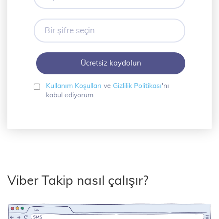
adresiniz
Bir
şifre
seçin
Kullanım Koşulları
ve
Gizlilik Politikası
'nı
kabul ediyorum.
Viber Takip nasıl çalışır?