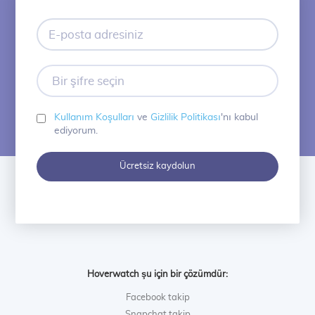
E-
posta
adresiniz
Bir
şifre
seçin
Kullanım Koşulları
ve
Gizlilik Politikası
'nı kabul
ediyorum.
Ücretsiz kaydolun
Hoverwatch şu için bir çözümdür:
Facebook takip
Snapchat takip