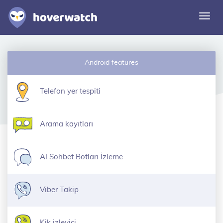
Navi
deği
Özellikler
Android features
Çözümler
Giriş
Telefon yer tespiti
Ücretsiz kaydolun
Arama kayıtları
AI Sohbet Botları İzleme
Viber Takip
Kik izleyici