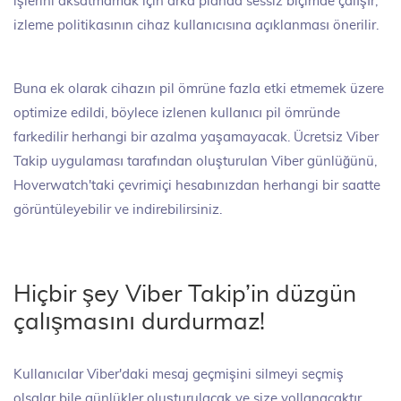
işlerini aksatmamak için arka planda sessiz biçimde çalışır;
izleme politikasının cihaz kullanıcısına açıklanması önerilir.
Buna ek olarak cihazın pil ömrüne fazla etki etmemek üzere
optimize edildi, böylece izlenen kullanıcı pil ömründe
farkedilir herhangi bir azalma yaşamayacak. Ücretsiz Viber
Takip uygulaması tarafından oluşturulan Viber günlüğünü,
Hoverwatch'taki çevrimiçi hesabınızdan herhangi bir saatte
görüntüleyebilir ve indirebilirsiniz.
Hiçbir şey Viber Takip’in düzgün
çalışmasını durdurmaz!
Kullanıcılar Viber'daki mesaj geçmişini silmeyi seçmiş
olsalar bile günlükler oluşturulacak ve size yollanacaktır.