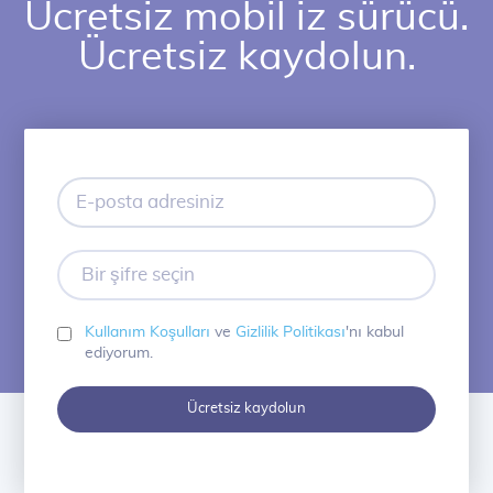
Ücretsiz mobil iz sürücü.
Ücretsiz kaydolun.
E-
posta
adresiniz
Bir
şifre
seçin
Kullanım Koşulları
ve
Gizlilik Politikası
'nı kabul
ediyorum.
Ücretsiz kaydolun