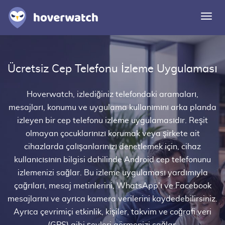
Navi
deği
Özellikler
Ücretsiz Cep Telefonu İzleme Uygulaması
Çözümler
Giriş
Hoverwatch, izlediğiniz telefondaki aramaları,
mesajları, konumu ve uygulama kullanımını arka planda
Ücretsiz kaydolun
izleyen bir
cep telefonu izleme
uygulamasıdır. Reşit
olmayan çocuklarınızı korumak veya şirkete ait
cihazlarda çalışanlarınızı denetlemek için, cihaz
kullanıcısının bilgisi dahilinde Android cep telefonunu
izlemenizi sağlar. Bu izleme uygulaması yardımıyla
çağrıları, mesaj metinlerini, WhatsApp'ı ve Facebook
mesajlarını ve ayrıca kamera verilerini kaydedebilirsiniz.
Ayrıca çevrimiçi etkinlik, kişiler, takvim ve coğrafi veri