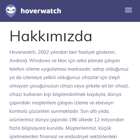
Navi
deği
Özellikler
Hakkımızda
Çözümler
Hoverwatch
, 2002 yılından beri faaliyet gösteren,
Giriş
Android, Windows ve Mac için arka planda çalışan
telefon izleme uygulaması markasıdır; sahip olduğunuz
Ücretsiz kaydolun
ya da izlemeye yetkili olduğunuz cihazlar için (reşit
olmayan çocuğunuzun cihazı veya şirkete ait bir cihaz),
cihazı kullanan kişi bilgilendirilmek kaydıyla, dünya
çapındaki müşterilere çalışan izleme ve ebeveyn
kontrolü çözümleri sunmaktadır. Son altı yılda,
ürünlerimiz dünya çapında 196 ülkede 12 milyondan
fazla bilgisayara kuruldu. Müşterilerimiz, küçük
işletmelerden finansal ve endüstriyel sektörlerdeki