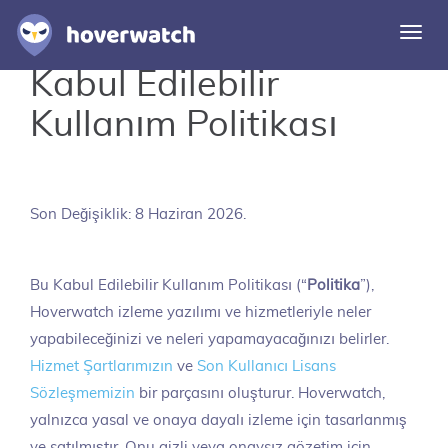
Navi
deği
Kabul Edilebilir
Özellikler
Kullanım Politikası
Çözümler
Giriş
Son Değişiklik: 8 Haziran 2026.
Ücretsiz kaydolun
Bu Kabul Edilebilir Kullanım Politikası (“
Politika
”),
Hoverwatch izleme yazılımı ve hizmetleriyle neler
yapabileceğinizi ve neleri yapamayacağınızı belirler.
Hizmet Şartlarımızın
ve
Son Kullanıcı Lisans
Sözleşmemizin
bir parçasını oluşturur. Hoverwatch,
yalnızca yasal ve onaya dayalı izleme için tasarlanmış
ve satılmıştır. Onu gizli veya onaysız gözetim için