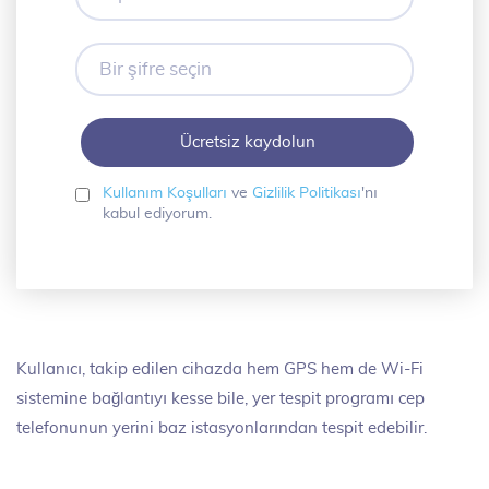
posta
adresiniz
Bir
şifre
seçin
Kullanım Koşulları
ve
Gizlilik Politikası
'nı
kabul ediyorum.
Kullanıcı, takip edilen cihazda hem GPS hem de Wi-Fi
sistemine bağlantıyı kesse bile, yer tespit programı cep
telefonunun yerini baz istasyonlarından tespit edebilir.