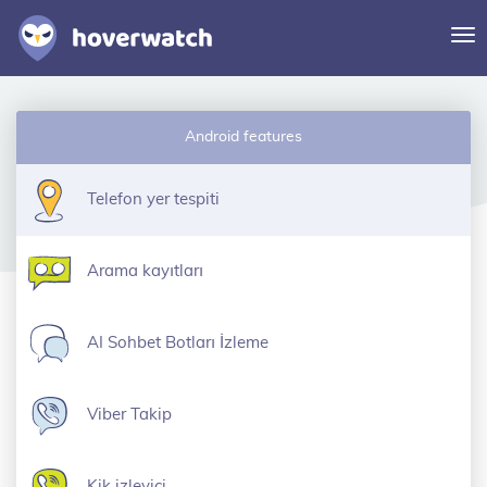
Na
de
Özellikler
Android features
Çözümler
Giriş
Telefon yer tespiti
Ücretsiz kaydolun
Arama kayıtları
AI Sohbet Botları İzleme
Viber Takip
Kik izleyici