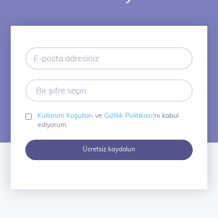
E-
posta
adresiniz
Bir
şifre
seçin
Kullanım Koşulları
ve
Gizlilik Politikası
'nı kabul
ediyorum.
Ücretsiz kaydolun