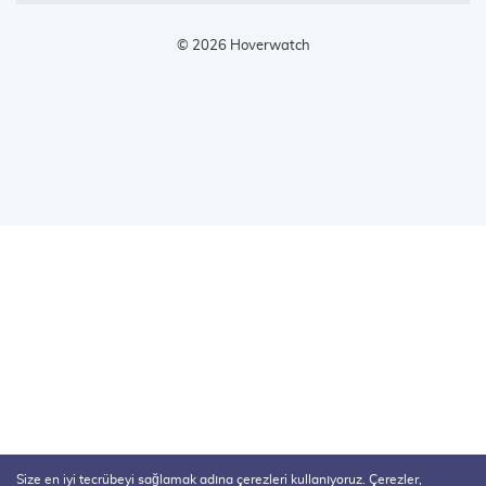
© 2026 Hoverwatch
Size en iyi tecrübeyi sağlamak adına çerezleri kullanıyoruz. Çerezler,