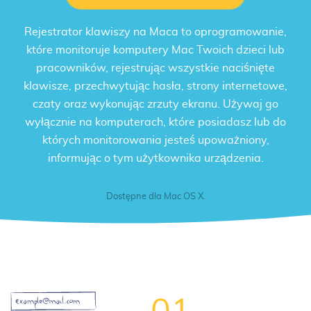
Rejestrator klawiszy na Maca
to oprogramowanie,
które monitoruje komputery Mac Twoich dzieci lub
pracowników, rejestrując wszystkie naciśnięte
klawisze, przechwytując hasła, strony internetowe,
czaty oraz wykonując zrzuty ekranu. Używaj go
wyłącznie na komputerach, które posiadasz lub do
których monitorowania jesteś upoważniony,
informując o tym użytkownika urządzenia.
Dostępne dla Mac OS X.