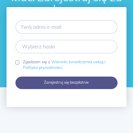
darmo.
Twój
adres
e-
mail
Wybierz
hasło
Zgadzam się z
Warunki świadczenia usług
i
Polityka prywatności
.
Zarejestruj się bezpłatnie