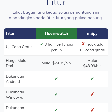
Fitur
Lihat bagaimana kedua solusi pemantauan ini
dibandingkan pada fitur-fitur yang paling penting.
Fitur
Hoverwatch
mSpy
✓
✗
3 hari, berfungsi
Tidak ada
Uji Coba Gratis
penuh
uji coba gratis
Harga Mulai
Mulai
Mulai $24.95/bln
Dari
$48.99/bln
Dukungan
✓
✓
Android
Dukungan
✓
✗
Windows
Dukungan
✓
✗