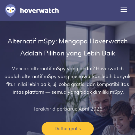
Alih
navi
Fitur
Alternatif mSpy: Mengapa Hoverwatch
Solusi
Adalah Pilihan yang Lebih Baik
Masuk
Mencari
alternatif mSpy
yang andal? Hoverwatch
Daftar gratis
adalah alternatif mSpy yang menawarkan lebih banyak
fitur, nilai lebih baik, uji coba gratis, dan kompatibilitas
lintas platform — semua yang tidak dimiliki mSpy.
Terakhir diperbarui: April 2026
Daftar gratis