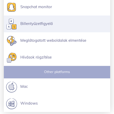
Snapchat monitor
Billentyűzetfigyelő
Meglátogatott weboldalak elmentése
Hívások rögzítése
Other platforms
Mac
Windows