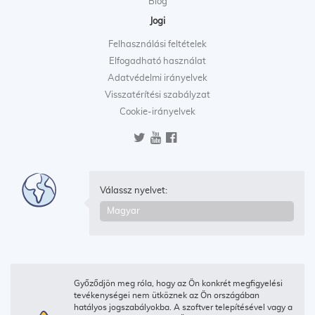
Blog
Jogi
Felhasználási feltételek
Elfogadható használat
Adatvédelmi irányelvek
Visszatérítési szabályzat
Cookie-irányelvek
Válassz nyelvet:
Győződjön meg róla, hogy az Ön konkrét megfigyelési
tevékenységei nem ütköznek az Ön országában
hatályos jogszabályokba. A szoftver telepítésével vagy a