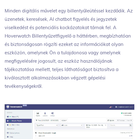
Minden digitális művelet egy billentyűleütéssel kezdődik. Az
üzenetek, keresések, AI chatbot figyelés és jegyzetek
viselkedést és potenciális kockázatokat tárnak fel. A
Hoverwatch Billentyűzetfigyelő a háttérben, megbízhatóan
és biztonságosan rögzíti ezeket az információkat olyan
eszközön, amelynek Ön a tulajdonosa vagy amelynek
megfigyelésére jogosult, az eszköz használójának
tájékoztatása mellett, teljes láthatóságot biztosítva a
kiválasztott alkalmazásokban végzett gépelési
tevékenységekről.