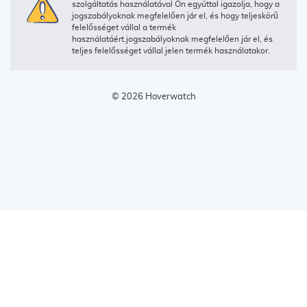
szolgáltatás használatával Ön egyúttal igazolja, hogy a
jogszabályoknak megfelelően jár el, és hogy teljeskörű
felelősséget vállal a termék
használatáért.jogszabályoknak megfelelően jár el, és
teljes felelősséget vállal jelen termék használatakor.
© 2026 Hoverwatch