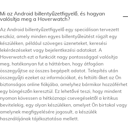
Mi az Android billentyűzetfigyelő, és hogyan
valósítja meg a Hoverwatch?
Az Android billentyűzetfigyelő egy speciálisan tervezett
eszköz, amely minden egyes billentyűleütést rögzít egy
készüléken, például szöveges üzeneteket, keresési
lekérdezéseket vagy bejelentkezési adatokat. A
Hoverwatch ezt a funkciót nagy pontossággal valósítja
meg, hatékonyan fut a háttérben, hogy átfogóan
összegyűjtse az összes begépelt adatot. Telepítés után
összegyűjti ezeket az információkat, és feltölti őket az Ön
biztonságos online fiókjába, amelyhez bármikor hozzáférhet
egy böngészőn keresztül. Ez lehetővé teszi, hogy mindent
nyomon kövessen a hétköznapi csevegésektől a kritikus
bevitelekig, egy olyan készüléken, amelyet Ön birtokol vagy
amelynek megfigyelésére jogosult, a készülék
használójának tájékoztatása mellett.