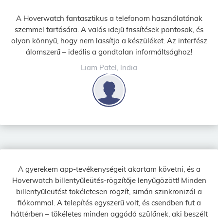
A Hoverwatch fantasztikus a telefonom használatának
szemmel tartására. A valós idejű frissítések pontosak, és
olyan könnyű, hogy nem lassítja a készüléket. Az interfész
álomszerű – ideális a gondtalan informáltsághoz!
Liam Patel, India
A gyerekem app-tevékenységeit akartam követni, és a
Hoverwatch billentyűleütés-rögzítője lenyűgözött! Minden
billentyűleütést tökéletesen rögzít, simán szinkronizál a
fiókommal. A telepítés egyszerű volt, és csendben fut a
háttérben – tökéletes minden aggódó szülőnek, aki beszélt