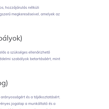
s, hozzájárulás nélküli
ogszerű megkereséseivel, amelyek az
bályok)
elős a szükséges ellenőrizhető
delmi szabályok betartásáért, mint
og)
 arányosságért és a tájékoztatásért.
nyes jogalap a munkáltató és a