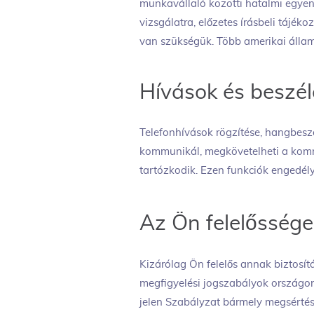
munkavállaló közötti hatalmi egyen
vizsgálatra, előzetes írásbeli tájék
van szükségük. Több amerikai állam s
Hívások és beszél
Telefonhívások rögzítése, hangbeszé
kommunikál, megkövetelheti a kom
tartózkodik. Ezen funkciók engedély
Az Ön felelőssége
Kizárólag Ön felelős annak biztosí
megfigyelési jogszabályok országon
jelen Szabályzat bármely megsértése