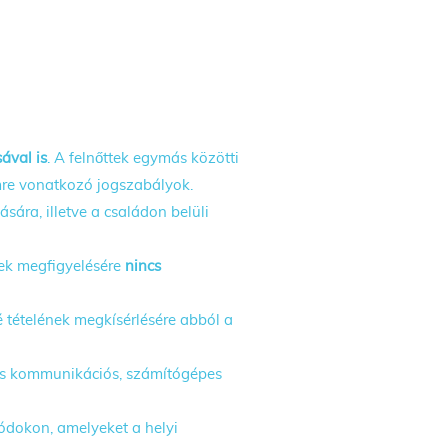
ával is
. A felnőttek egymás közötti
emre vonatkozó jogszabályok.
sára, illetve a családon belüli
ek megfigyelésére
nincs
né tételének megkísérlésére abból a
kus kommunikációs, számítógépes
ódokon, amelyeket a helyi