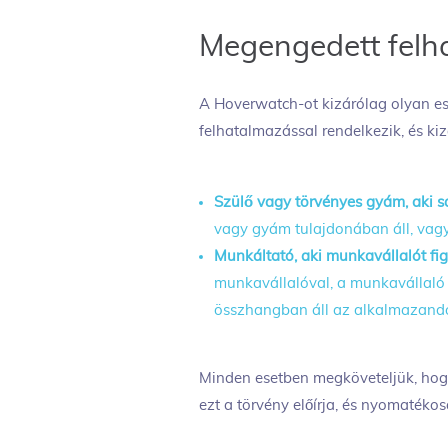
Megengedett felh
A Hoverwatch-ot kizárólag olyan e
felhatalmazással rendelkezik, és kiz
Szülő vagy törvényes gyám, aki sa
vagy gyám tulajdonában áll, vagy
Munkáltató, aki munkavállalót fi
munkavállalóval, a munkavállaló 
összhangban áll az alkalmazandó
Minden esetben megköveteljük, hogy 
ezt a törvény előírja, és nyomatéko