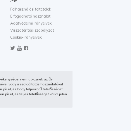
Felhasználási feltételek
Elfogadható használat
Adatvédelmi irányelvek
Visszatérítési szabályzat
Cookie-irányelvek
evékenységei nem ütköznek az Ön
sével vagy a szolgáltatás használatával
jár el, és hogy teljeskörű felelősséget
jár el, és teljes felelősséget vállal jelen