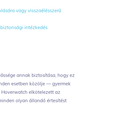
olására vagy visszaélésszerű
y biztonsági intézkedés
előssége annak biztosítása, hogy ez
minden esetben közölje — gyermek
a Hoverwatch elkötelezett az
minden olyan állandó értesítést