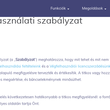
Funkciók
Megoldások
sználati szabályzat
yzat (a „
Szabályzat
”) meghatározza, hogy mit tehet és mit nem
elhasználási feltételeink
és a
Végfelhasználói licencszerződésün
lapuló megfigyelésre tervezték és értékesítik. A titkos vagy hozz
os megsértése, és bűncselekménynek minősülhet.
yelés következetesen hatékonyabb a titkos megfigyelésnél: a forrá
yes oldalán tartja Önt.