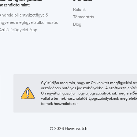
használata mint:
Rólunk
Android billentyűzetfigyelő
Támogatás
Ingyenes megfigyelő alkalmazás
Blog
Szülői felügyelet App
Győződjön meg róla, hogy az Ön konkrét megfigyelési t
országában hatályos jogszabályokba. A szoftver telepíté
Ön egyúttal igazolja, hogy a jogszabályoknak megfelelően 
vállal a termék használatáért.jogszabályoknak megfelelően 
termék használatakor.
© 2026 Hoverwatch