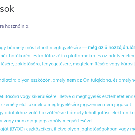
ások
re használnia:
 vagy bármely más felnőtt megfigyelésére —
még az ő hozzájárulás
termék hatókörén, és korlátozzák a platformokra és az adatvédel
ésére, zaklatására, fenyegetésére, megfélemlítésére vagy károsítá
ználatára olyan eszközön, amely
nem
az Ön tulajdona, és amelyn
letiltására vagy kikerülésére, illetve a megfigyelés észlelhetetlen
n személy elől, akinek a megfigyelésére jogszerűen nem jogosult.
y adatokhoz való hozzáférésre bármely lehallgatási, elektroni
lmi vagy munkajogi jogszabály megsértésével.
aját (BYOD) eszközeiken, illetve olyan joghatóságokban vagy m