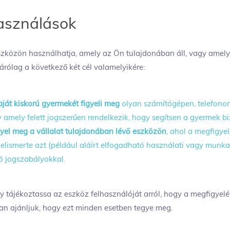
asználások
szközön használhatja, amely az Ön tulajdonában áll, vagy amely
árólag a következő két cél valamelyikére:
ját kiskorú gyermekét figyeli meg
olyan számítógépen, telefonon
 amely felett jogszerűen rendelkezik, hogy segítsen a gyermek 
gyel meg a vállalat tulajdonában lévő eszközön
, ahol a megfigye
elismerte azt (például aláírt elfogadható használati vagy munka
 jogszabályokkal.
tájékoztassa az eszköz felhasználóját arról, hogy a megfigyelés
san ajánljuk, hogy ezt minden esetben tegye meg.