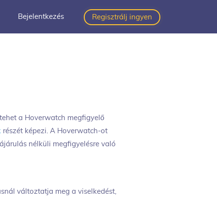
Bejelentkezés
Regisztrálj ingyen
 tehet a Hoverwatch megfigyelő
k
részét képezi. A Hoverwatch-ot
ájárulás nélküli megfigyelésre való
snál változtatja meg a viselkedést,