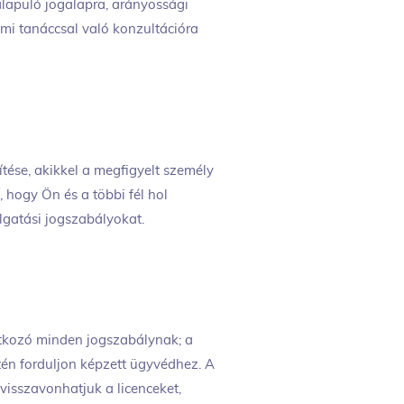
lapuló jogalapra, arányossági
zemi tanáccsal való konzultációra
ítése, akikkel a megfigyelt személy
, hogy Ön és a többi fél hol
llgatási jogszabályokat.
atkozó minden jogszabálynak; a
tén forduljon képzett ügyvédhez. A
visszavonhatjuk a licenceket,