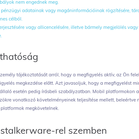
abályok nem engednek meg.
, pénzügyi adatainak vagy magáninformációinak rögzítésére, tár
nes célból.
erjesztésére vagy allicencelésére, illetve bármely megjelölés vag
.
áthatóság
személy tájékoztatását arról, hogy a megfigyelés aktív, az Ön fel
igyelés megkezdése előtt. Azt javasoljuk, hogy a megfigyelést 
állaló esetén pedig írásbeli szabályzatban. Mobil platformokon 
ökre vonatkozó követelményeinek teljesítése mellett, beleértve 
a platformok megkövetelnek.
a stalkerware-rel szemben