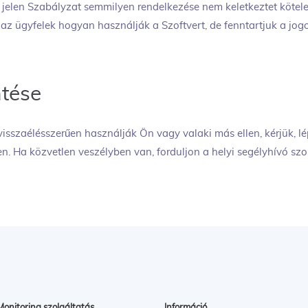
. A jelen Szabályzat semmilyen rendelkezése nem keletkeztet köt
az ügyfelek hogyan használják a Szoftvert, de fenntartjuk a jog
ntése
isszaélésszerűen használják Ön vagy valaki más ellen, kérjük, l
n. Ha közvetlen veszélyben van, forduljon a helyi segélyhívó sz
Monitoring szolgáltatás
Információ