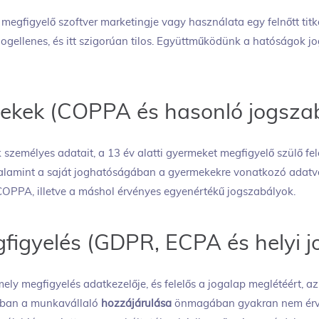
egfigyelő szoftver marketingje vagy használata egy felnőtt titko
ogellenes, és itt szigorúan tilos. Együttműködünk a hatóságok j
rmekek (COPPA és hasonló jogsza
 személyes adatait, a 13 év alatti gyermeket megfigyelő szülő fel
valamint a saját joghatóságában a gyermekekre vonatkozó adatvé
OPPA, illetve a máshol érvényes egyenértékű jogszabályok.
figyelés (GDPR, ECPA és helyi j
ely megfigyelés adatkezelője, és felelős a jogalap meglétéért, az
gban a munkavállaló
hozzájárulása
önmagában gyakran nem érvé