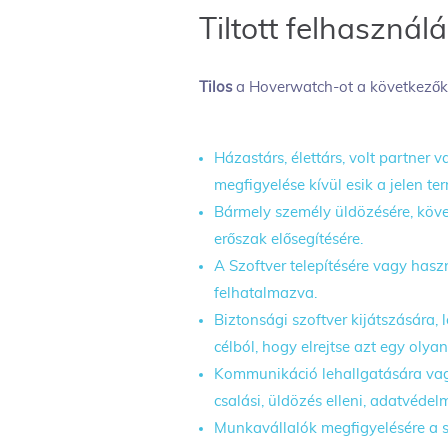
Tiltott felhasznál
Tilos
a Hoverwatch-ot a következők
Házastárs, élettárs, volt partner
megfigyelése kívül esik a jelen 
Bármely személy üldözésére, követ
erőszak elősegítésére.
A Szoftver telepítésére vagy has
felhatalmazva.
Biztonsági szoftver kijátszására, 
célból, hogy elrejtse azt egy olya
Kommunikáció lehallgatására vag
csalási, üldözés elleni, adatvéde
Munkavállalók megfigyelésére a s