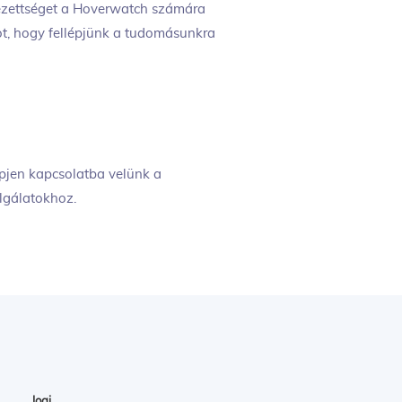
elezettséget a Hoverwatch számára
ot, hogy fellépjünk a tudomásunkra
épjen kapcsolatba velünk a
olgálatokhoz.
Jogi