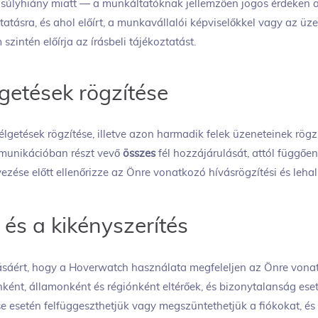
súlyhiány miatt — a munkáltatóknak jellemzően jogos érdeken a
oztatásra, és ahol előírt, a munkavállalói képviselőkkel vagy az ü
zintén előírja az írásbeli tájékoztatást.
getések rögzítése
lgetések rögzítése, illetve azon harmadik felek üzeneteinek rögz
munikációban részt vevő
összes
fél hozzájárulását, attól függően
ezése előtt ellenőrizze az Önre vonatkozó hívásrögzítési és leha
 és a kikényszerítés
tásáért, hogy a Hoverwatch használata megfeleljen az Önre von
ként, államonként és régiónként eltérőek, és bizonytalanság ese
 esetén felfüggeszthetjük vagy megszüntethetjük a fiókokat, és 