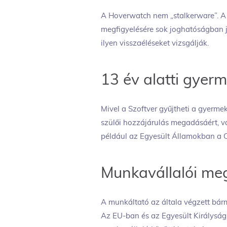
A Hoverwatch nem „stalkerware”. A m
megfigyelésére sok joghatóságban j
ilyen visszaéléseket vizsgálják.
13 év alatti gye
Mivel a Szoftver gyűjtheti a gyermek
szülői hozzájárulás megadásáért, 
például az Egyesült Államokban a C
Munkavállalói meg
A munkáltató az általa végzett bárm
Az EU-ban és az Egyesült Királysá