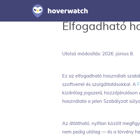
Elfogadható ha
Utolsó módosítás: 2026. június 8.
Ez az elfogadható használati szabál
szoftverrel és szolgáltatásokkal. A
F
kizárólag jogszerű, hozzájáruláson a
használata a jelen Szabályzat súly
Az átlátható, nyíltan közölt megfig
nem pedig utólag — és a törvény hel