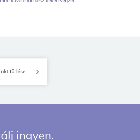
omon követendő készüléken végzett
akt törlése
lj ingyen.