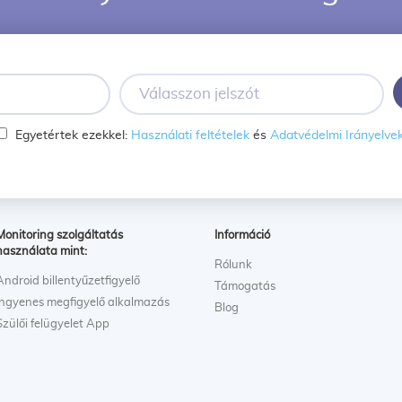
Válasszon
jelszót
Egyetértek ezekkel:
Használati feltételek
és
Adatvédelmi Irányelve
Monitoring szolgáltatás
Információ
használata mint:
Rólunk
Android billentyűzetfigyelő
Támogatás
Ingyenes megfigyelő alkalmazás
Blog
Szülői felügyelet App