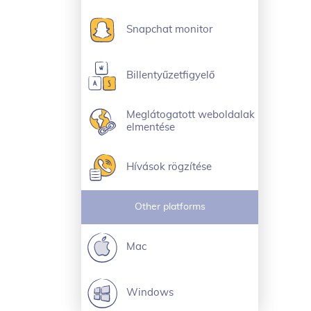
Snapchat monitor
Billentyűzetfigyelő
Meglátogatott weboldalak
elmentése
Hívások rögzítése
Other platforms
Mac
Windows