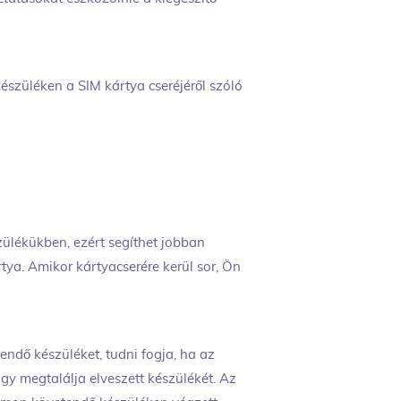
szüléken a SIM kártya cseréjéről szóló
ülékükben, ezért segíthet jobban
rtya. Amikor kártyacserére kerül sor, Ön
endő készüléket, tudni fogja, ha az
ogy megtalálja elveszett készülékét. Az