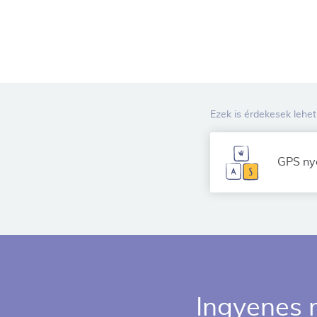
Ezek is érdekesek lehe
GPS ny
Ingyenes 