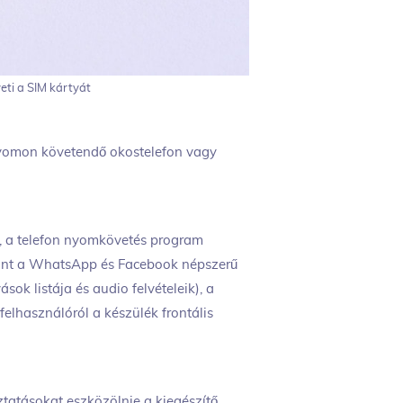
ti a SIM kártyát
nyomon követendő okostelefon vagy
t, a telefon nyomkövetés program
amint a WhatsApp és Facebook népszerű
ok listája és audio felvételeik), a
elhasználóról a készülék frontális
oztatásokat eszközölnie a kiegészítő