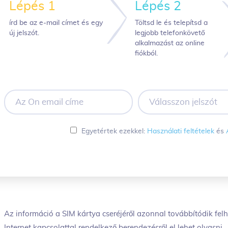
Lépés 1
Lépés 2
írd be az e-mail címet és egy
Töltsd le és telepítsd a
új jelszót.
legjobb telefonkövető
alkalmazást az online
fiókból.
Az
Válasszon
Ön
jelszót
email
címe
Egyetértek ezekkel:
Használati feltételek
és
Az információ a SIM kártya cseréjéről azonnal továbbítódik fel
Internet kapcsolattal rendelkező berendezésről el lehet olvasni.