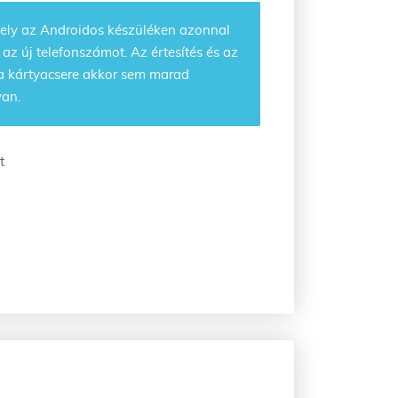
ely az Androidos készüléken azonnal
 az új telefonszámot. Az értesítés és az
y a kártyacsere akkor sem marad
van.
t