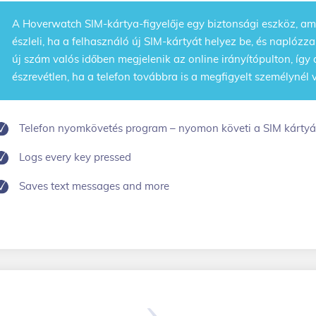
A Hoverwatch
SIM-kártya-figyelője
egy biztonsági eszköz, am
észleli, ha a felhasználó új SIM-kártyát helyez be, és naplózza
új szám valós időben megjelenik az online irányítópulton, íg
észrevétlen, ha a telefon továbbra is a megfigyelt személynél 
Telefon nyomkövetés program – nyomon követi a SIM kártyá
Logs every key pressed
Saves text messages and more