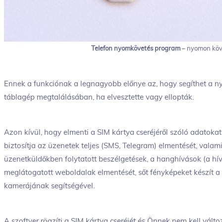
Telefon nyomkövetés program
– nyomon köve
Ennek a funkciónak a legnagyobb előnye az, hogy segíthet a 
táblagép megtalálásában, ha elvesztette vagy ellopták.
Azon kívül, hogy elmenti a SIM kártya cseréjéről szóló adatoka
biztosítja az üzenetek teljes (SMS, Telegram) elmentését, val
üzenetküldőkben folytatott beszélgetések, a hanghívások (a hívás
meglátogatott weboldalak elmentését, sőt fényképeket készít a f
kamerájának segítségével.
A szoftver rögzíti a SIM kártya cseréjét és Önnek nem kell vált