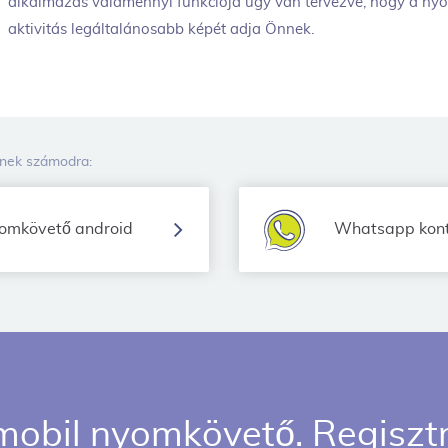
alkalmazás valamennyi funkciója úgy van tervezve, hogy a ny
aktivitás legáltalánosabb képét adja Önnek.
tnek számodra:
omkövető android
Whatsapp kont
mobil nyomkövető. Regisztrá