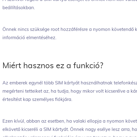
beállításokban.
Önnek nincs szüksége root hozzáférésre a nyomon követendő ké
információ elmentéséhez.
Miért hasznos ez a funkció?
Az emberek egynél több SIM kártyát használhatnak telefonkész
megérteni tetteiket az, ha tudja, hogy mikor volt kicserélve a ká
értesítést kap személyes fiókjára.
Ezen kívül, abban az esetben, ha valaki ellopja a nyomon követ
elkövető kicseréli a SIM kártyát. Önnek nagy esélye lesz arra, h