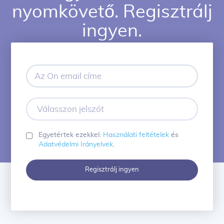
nyomkövető. Regisztrálj
ingyen.
Az
Ön
email
címe
Válasszon
jelszót
Egyetértek ezekkel:
Használati feltételek
és
Adatvédelmi Irányelvek
.
Regisztrálj ingyen