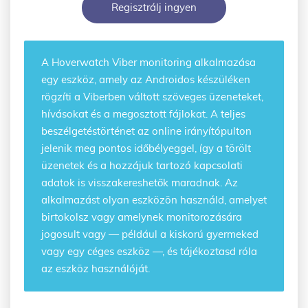
Regisztrálj ingyen
A Hoverwatch
Viber monitoring alkalmazása
egy eszköz, amely az Androidos készüléken
rögzíti a Viberben váltott szöveges üzeneteket,
hívásokat és a megosztott fájlokat. A teljes
beszélgetéstörténet az online irányítópulton
jelenik meg pontos időbélyeggel, így a törölt
üzenetek és a hozzájuk tartozó kapcsolati
adatok is visszakereshetők maradnak. Az
alkalmazást olyan eszközön használd, amelyet
birtokolsz vagy amelynek monitorozására
jogosult vagy — például a kiskorú gyermeked
vagy egy céges eszköz —, és tájékoztasd róla
az eszköz használóját.