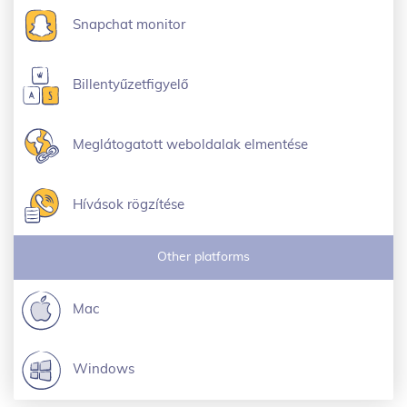
Snapchat monitor
Billentyűzetfigyelő
Meglátogatott weboldalak elmentése
Hívások rögzítése
Other platforms
Mac
Windows