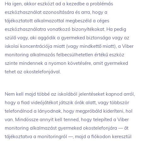
Ha igen, akkor eszközt ad a kezedbe a problémás
eszközhasználat azonosítására és arra, hogy a
tájékoztatott alkalmazottal megbeszéld a céges
eszközhasználatra vonatkozó bizonyítékokat. Ha pedig
szülő vagy, aki aggódik a gyermeked biztonsága vagy az
iskolai koncentrációja miatt (vagy mindkettő miatt), a Viber
monitoring alkalmazás felbecsülhetetlen értékű eszköz
szinte mindennek a nyomon követésére, amit gyermeked
tehet az okostelefonjával.
Nem kell majd többé az iskolából jelentéseket kapnod arról,
hogy a fiad videójátékot játszik órák alatt, vagy többször
telefonálnod a lányodnak, hogy megpróbáld kideríteni, hol
van. Mindössze annyit kell tenned, hogy telepíted a Viber
monitoring alkalmazást gyermeked okostelefonjára — őt
tájékoztatva a monitoringról —, majd a fiókodon keresztül