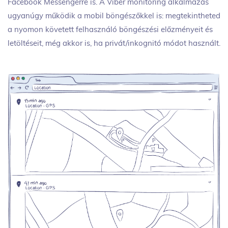
Facebook Messengerre is. A Viber monitoring alkalmazás
ugyanúgy működik a mobil böngészőkkel is: megtekintheted
a nyomon követett felhasználó böngészési előzményeit és
letöltéseit, még akkor is, ha privát/inkognitó módot használt.