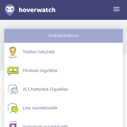
Navi
vált
Funkciók
Android features
Megoldások
Bejelentkezés
Telefon helyzete
Regisztrálj ingyen
Hívások rögzítése
AI Chatbotok Figyelése
Line nyomkövetőr
Instagram nyomkövető