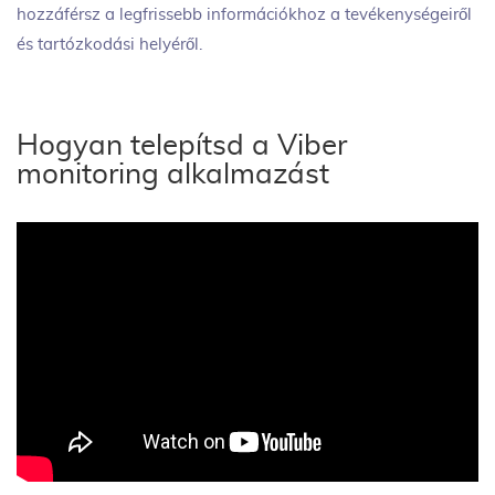
hozzáférsz a legfrissebb információkhoz a tevékenységeiről
és tartózkodási helyéről.
Hogyan telepítsd a Viber
monitoring alkalmazást