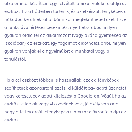
alkalommal készítsen egy felvételt, amikor valaki feloldja az
eszközt. Ez a háttérben történik, és az elkészült fényképek a
fiókodba kerülnek, ahol bármikor megtekintheted őket. Ezzel
a funkcióval értékes betekintést nyerhetsz abba, milyen
gyakran oldja fel az alkalmazott (vagy akár a gyermeked az
iskolában) az eszközt, így fogalmat alkothatsz arról, milyen
gyakran vonják el a figyelmüket a munkától vagy a
tanulástól.
Ha a cél eszközt többen is használják, ezek a fényképek
segíthetnek azonosítani azt is, ki küldött egy adott üzenetet
vagy keresett egy adott kifejezést a Google-on. Végül, ha az
eszközt ellopják vagy visszaélnek vele, jó esély van arra,
hogy a tettes arcát lefényképezik, amikor először feloldja az
eszközt.