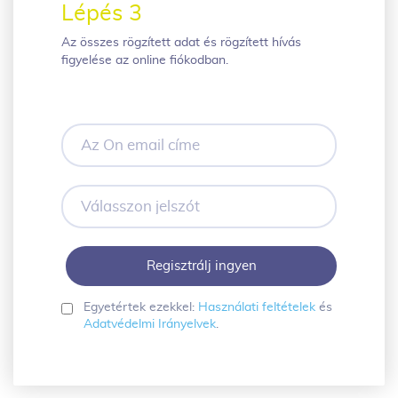
Lépés 3
Az összes rögzített adat és rögzített hívás
figyelése az online fiókodban.
Az
Ön
email
címe
Válasszon
jelszót
Egyetértek ezekkel:
Használati feltételek
és
Adatvédelmi Irányelvek
.