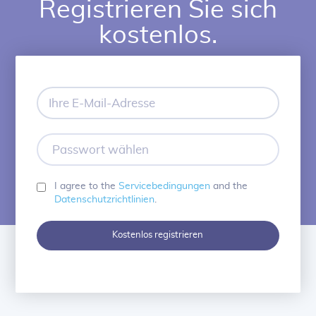
Registrieren Sie sich
kostenlos.
Ihre
E-
Mail-
Adresse
Passwort
wählen
I agree to the
Servicebedingungen
and the
Datenschutzrichtlinien
.
Kostenlos registrieren