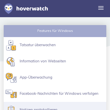
Navi
umsc
Funktionen
Features für Windows
Lösungen
Einloggen
Tatsatur überwachen
Kostenlos registrieren
Information von Webseiten
App-Überwachung
Facebook-Nachrichten für Windows verfolgen
Notizen protokollieren