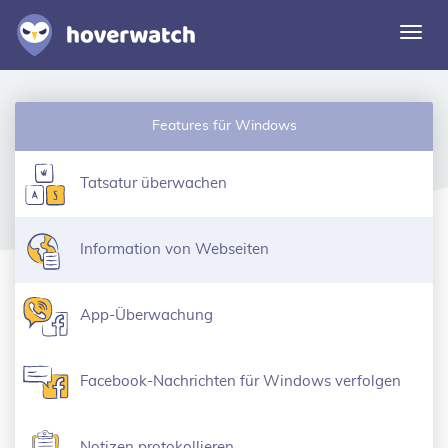
Navi
umsc
Funktionen
Features für Windows
Lösungen
Einloggen
Tatsatur überwachen
Kostenlos registrieren
Information von Webseiten
App-Überwachung
Facebook-Nachrichten für Windows verfolgen
Notizen protokollieren