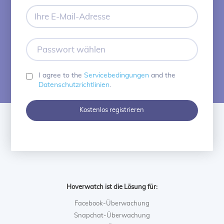
Ihre
E-
Mail-
Adresse
Passwort
wählen
I agree to the
Servicebedingungen
and the
Datenschutzrichtlinien
.
Kostenlos registrieren
Hoverwatch ist die Lösung für:
Facebook-Überwachung
Snapchat-Überwachung