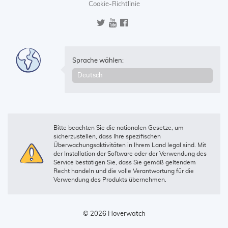
Cookie-Richtlinie
Sprache wählen:
Bitte beachten Sie die nationalen Gesetze, um
sicherzustellen, dass Ihre spezifischen
Überwachungsaktivitäten in Ihrem Land legal sind. Mit
der Installation der Software oder der Verwendung des
Service bestätigen Sie, dass Sie gemäß geltendem
Recht handeln und die volle Verantwortung für die
Verwendung des Produkts übernehmen.
© 2026 Hoverwatch