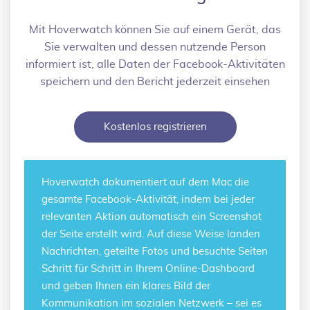
Mit Hoverwatch können Sie auf einem Gerät, das
Sie verwalten und dessen nutzende Person
informiert ist, alle Daten der Facebook-Aktivitäten
speichern und den Bericht jederzeit einsehen
Kostenlos registrieren
Hoverwatch dokumentiert auf dem Mac die
gesamte
Facebook-Aktivität
, indem bei jeder
relevanten Aktion automatisch ein Screenshot
der Seite erstellt wird. Auf diese Weise landen
Nachrichten, geteilte Fotos und besuchte Seiten
Schritt für Schritt in Ihrem Online-Dashboard
und geben Ihnen ein klares Bild der
Kommunikation im sozialen Netzwerk – sei es