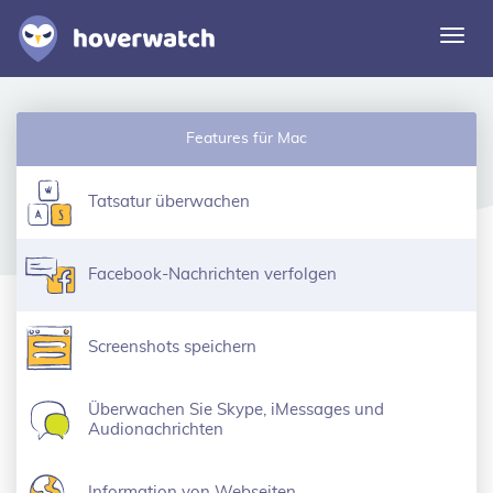
Navi
umsc
Funktionen
Features für Mac
Lösungen
Einloggen
Tatsatur überwachen
Kostenlos registrieren
Facebook-Nachrichten verfolgen
Screenshots speichern
Überwachen Sie Skype, iMessages und
Audionachrichten
Information von Webseiten