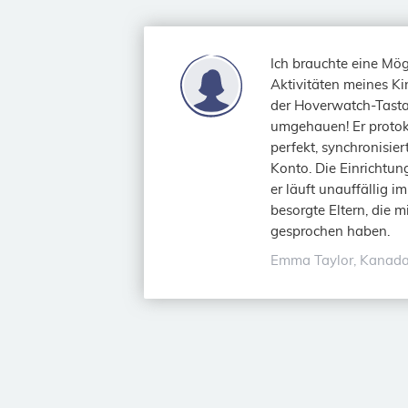
Ich brauchte eine Mög
Aktivitäten meines Ki
der Hoverwatch-Tasta
umgehauen! Er protoko
perfekt, synchronisie
Konto. Die Einrichtun
er läuft unauffällig i
besorgte Eltern, die m
gesprochen haben.
Emma Taylor, Kanad