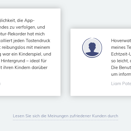
lichkeit, die App-
ndes zu verfolgen, und
tur-Rekorder hat mich
lliert jeden Tastendruck
Hoverwatc
rt reibungslos mit meinem
meines Te
g war ein Kinderspiel, und
Echtzeit-
m Hintergrund – ideal für
so leicht,
it ihren Kindern darüber
Die Benut
um inform
a
Liam Pate
Lesen Sie sich die Meinungen zufriedener Kunden durch