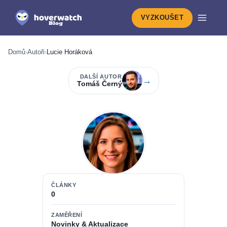
VYZKOUŠET
Domů
›
Autoři
›
Lucie Horáková
DALŠÍ AUTOR
→
Tomáš Černý
ČLÁNKY
0
ZAMĚŘENÍ
Novinky & Aktualizace