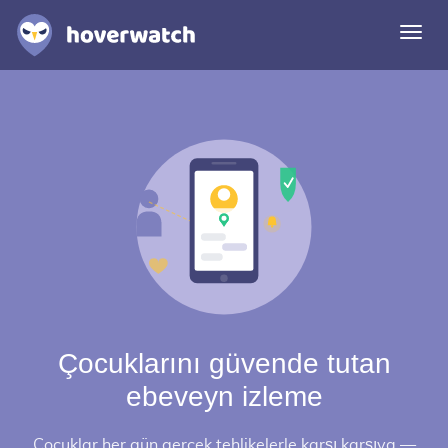
Navi
deği
Özellikler
Çözümler
Giriş
Ücretsiz kaydolun
Çocuklarını güvende tutan
ebeveyn izleme
Çocuklar her gün gerçek tehlikelerle karşı karşıya —