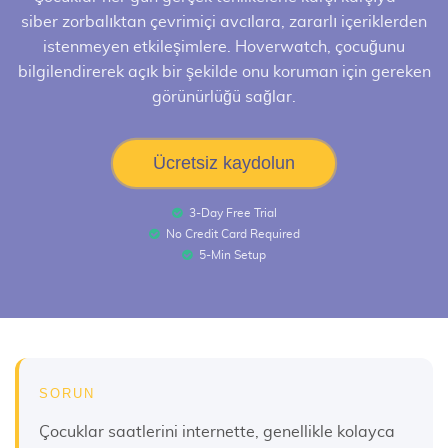
siber zorbalıktan çevrimiçi avcılara, zararlı içeriklerden
istenmeyen etkileşimlere. Hoverwatch, çocuğunu
bilgilendirerek açık bir şekilde onu koruman için gereken
görünürlüğü sağlar.
Ücretsiz kaydolun
3-Day Free Trial
No Credit Card Required
5-Min Setup
SORUN
Çocuklar saatlerini internette, genellikle kolayca