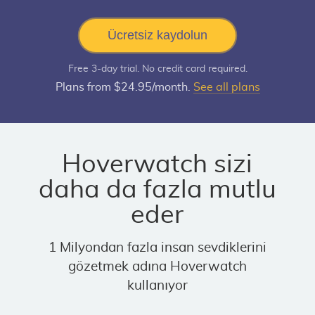
Ücretsiz kaydolun
Free 3-day trial. No credit card required.
Plans from $24.95/month.
See all plans
Hoverwatch sizi
daha da fazla mutlu
eder
1 Milyondan fazla insan sevdiklerini
gözetmek adına Hoverwatch
kullanıyor