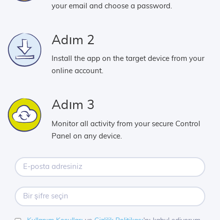
your email and choose a password.
Adım 2
Install the app on the target device from your
online account.
Adım 3
Monitor all activity from your secure Control
Panel on any device.
E-
posta
adresiniz
Bir
şifre
seçin