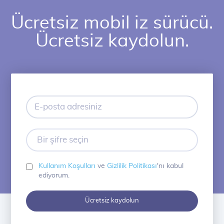
Ücretsiz mobil iz sürücü.
Ücretsiz kaydolun.
E-
posta
adresiniz
Bir
şifre
seçin
Kullanım Koşulları
ve
Gizlilik Politikası
'nı kabul
ediyorum.
Ücretsiz kaydolun