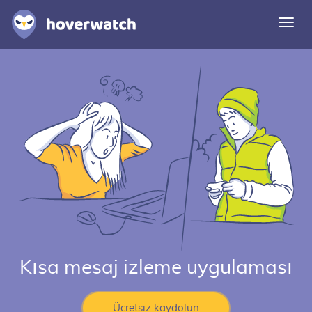
Navi
deği
Özellikler
Çözümler
Giriş
Ücretsiz kaydolun
Kısa mesaj izleme uygulaması
Ücretsiz kaydolun