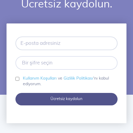
Ücretsiz kaydolun.
E-
posta
adresiniz
Bir
şifre
seçin
Kullanım Koşulları
ve
Gizlilik Politikası
'nı kabul
ediyorum.
Ücretsiz kaydolun