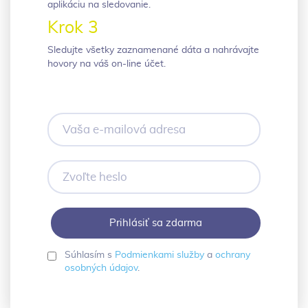
aplikáciu na sledovanie.
Krok 3
Sledujte všetky zaznamenané dáta a nahrávajte
hovory na váš on-line účet.
Vaša
e-
mailová
adresa
Zvoľte
heslo
Súhlasím s
Podmienkami služby
a
ochrany
osobných údajov
.