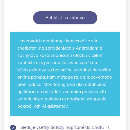
Prihlásiť sa zdarma
Hoverwatch monitoruje konverzácie s AI
chatbotmi na zariadeniach s Androidom a
zachytáva každú napísanú otázku v celom
kontexte aj s presnou časovou značkou.
Všetky dotazy sa bezpečne ukladajú do vášho
online panela, kam máte prístup z ľubovoľného
prehliadača. Monitoring beží ako odľahčená
aplikácia na pozadí, s vedomím používateľa
zariadenia, a pokrýva aj napísané vstupy do
pokročilých AI asistentov.
Sleduje všetky dotazy napísané do ChatGPT,