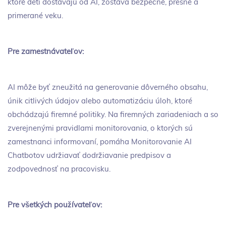
ktoré deti dostávajú od AI, zostáva bezpečné, presné a
primerané veku.
Pre zamestnávateľov:
AI môže byť zneužitá na generovanie dôverného obsahu,
únik citlivých údajov alebo automatizáciu úloh, ktoré
obchádzajú firemné politiky. Na firemných zariadeniach a so
zverejnenými pravidlami monitorovania, o ktorých sú
zamestnanci informovaní, pomáha Monitorovanie AI
Chatbotov udržiavať dodržiavanie predpisov a
zodpovednosť na pracovisku.
Pre všetkých používateľov: