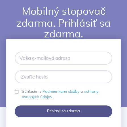
Mobilný stopovač
zdarma. Prihlásiť sa
zdarma.
Vaša
e-
mailová
adresa
Zvoľte
heslo
Súhlasím s
Podmienkami služby
a
ochrany
osobných údajov
.
Prihlásiť sa zdarma