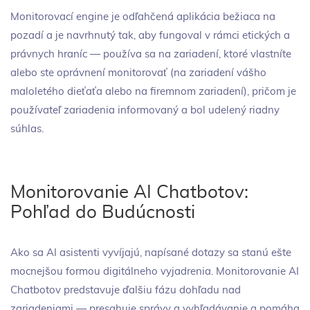
Monitorovací engine je odľahčená aplikácia bežiaca na
pozadí a je navrhnutý tak, aby fungoval v rámci etických a
právnych hraníc — používa sa na zariadení, ktoré vlastníte
alebo ste oprávnení monitorovať (na zariadení vášho
maloletého dieťaťa alebo na firemnom zariadení), pričom je
používateľ zariadenia informovaný a bol udelený riadny
súhlas.
Monitorovanie AI Chatbotov:
Pohľad do Budúcnosti
Ako sa AI asistenti vyvíjajú, napísané dotazy sa stanú ešte
mocnejšou formou digitálneho vyjadrenia. Monitorovanie AI
Chatbotov predstavuje ďalšiu fázu dohľadu nad
zariadeniami — presahuje správy a vyhľadávanie a pomáha