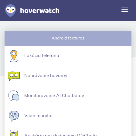
Prep
navi
Funkcie
Android features
Riešenia
Prihláste
Lokácia telefonu
Prihlásiť sa zdarma
Nahrávanie hovorov
Monitorovanie AI Chatbotov
Viber monitor
Aplikácie pre sledovanie WeChatu