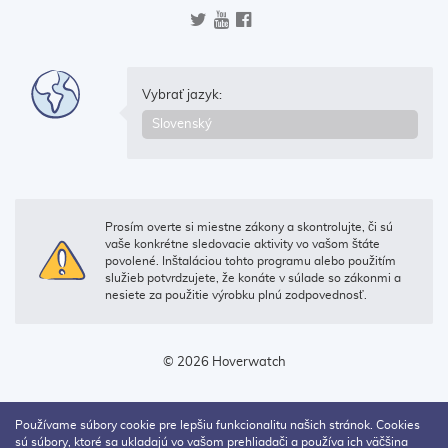
Vybrať jazyk:
Prosím overte si miestne zákony a skontrolujte, či sú
vaše konkrétne sledovacie aktivity vo vašom štáte
povolené. Inštaláciou tohto programu alebo použitím
služieb potvrdzujete, že konáte v súlade so zákonmi a
nesiete za použitie výrobku plnú zodpovednosť.
© 2026 Hoverwatch
Používame súbory cookie pre lepšiu funkcionalitu našich stránok. Cookies
sú súbory, ktoré sa ukladajú vo vašom prehliadači a používa ich väčšina