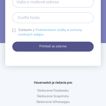
e-
mailová
adresa
Zvoľte
heslo
Súhlasím s
Podmienkami služby
a
ochrany
osobných údajov
.
Prihlásiť sa zdarma
Hoverwatch je riešenie pre:
Sledovanie Facebooku
Sledovanie Snapchatu
Sledovanie Whatsappu