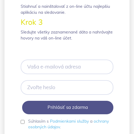
Stiahnuť a nainštalovať z on-line účtu najlepšiu
aplikáciu na sledovanie.
Krok 3
Sledujte všetky zaznamenané dáta a nahrávajte
hovory na váš on-line účet.
Vaša
e-
mailová
adresa
Zvoľte
heslo
Súhlasím s
Podmienkami služby
a
ochrany
osobných údajov
.