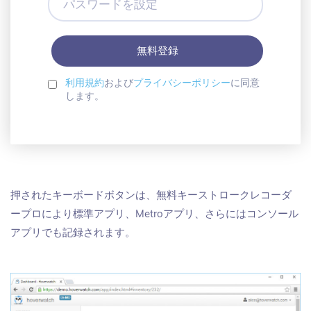
ド
ス
レ
ワ
ス
ー
ド
を
設
利用規約
および
プライバシーポリシー
に同意
定
します。
押されたキーボードボタンは、無料キーストロークレコーダ
ープロにより標準アプリ、Metroアプリ、さらにはコンソール
アプリでも記録されます。