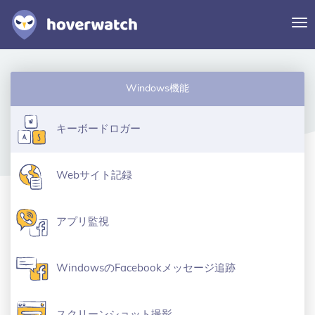
ナ
ビ
ゲ
ー
機能
シ
Windows機能
ソリューション
ョ
ン
ログイン
キーボードロガー
切
り
替
無料登録
Webサイト記録
え
アプリ監視
WindowsのFacebookメッセージ追跡
スクリーンショット撮影