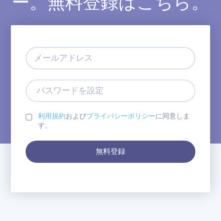
ー。無料登録はこちら。
メ
ー
ル
ア
パ
ド
ス
レ
ワ
ス
ー
利用規約
および
プライバシーポリシー
に同意しま
ド
す。
を
設
無料登録
定