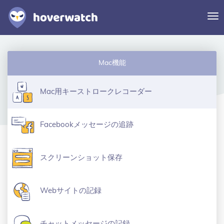
ナ
ビ
ゲ
ー
機能
シ
Mac機能
ソリューション
ョ
ン
ログイン
Mac用キーストロークレコーダー
切
り
替
無料登録
Facebookメッセージの追跡
え
スクリーンショット保存
Webサイトの記録
チャットメッセージの記録