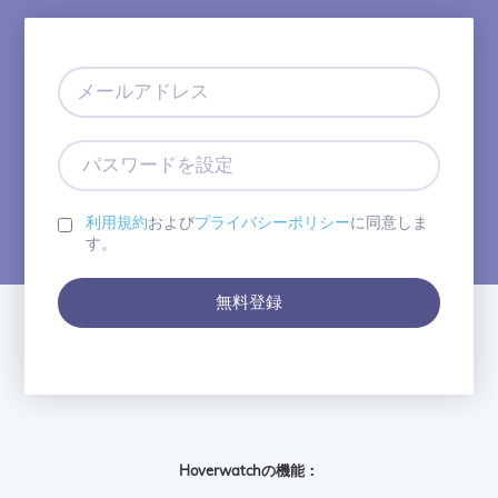
メ
ー
ル
ア
パ
ド
ス
レ
ワ
ス
ー
利用規約
および
プライバシーポリシー
に同意しま
ド
す。
を
設
無料登録
定
Hoverwatchの機能：