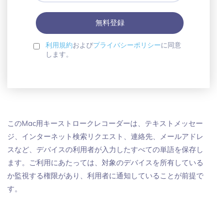
レ
ワ
ス
ー
ド
を
設
利用規約
および
プライバシーポリシー
に同意
定
します。
このMac用キーストロークレコーダーは、テキストメッセー
ジ、インターネット検索リクエスト、連絡先、メールアドレ
スなど、デバイスの利用者が入力したすべての単語を保存し
ます。ご利用にあたっては、対象のデバイスを所有している
か監視する権限があり、利用者に通知していることが前提で
す。