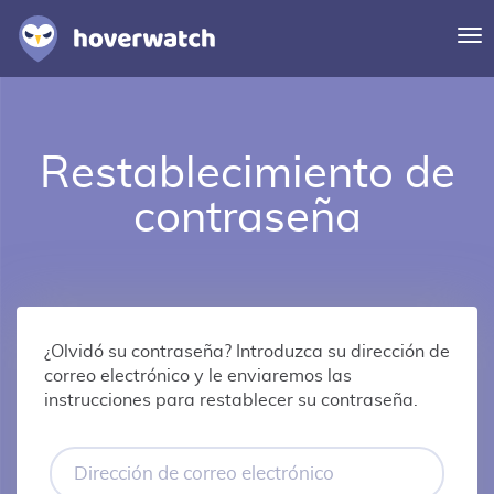
Al
na
Características
Soluciones
Restablecimiento de
Iniciar sesión
contraseña
Regístrese gratuitamente
¿Olvidó su contraseña? Introduzca su dirección de
correo electrónico y le enviaremos las
instrucciones para restablecer su contraseña.
Dirección
de