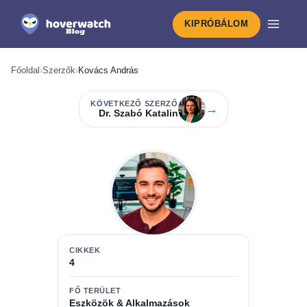
KIPRÓBÁLOM
Főoldal
›
Szerzők
›
Kovács András
KÖVETKEZŐ SZERZŐ
→
Dr. Szabó Katalin
CIKKEK
4
FŐ TERÜLET
Eszközök & Alkalmazások