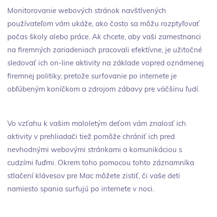
Monitorovanie webových stránok navštívených
používateľom vám ukáže, ako často sa môžu rozptyľovať
počas školy alebo práce. Ak chcete, aby vaši zamestnanci
na firemných zariadeniach pracovali efektívne, je užitočné
sledovať ich on-line aktivity na základe vopred oznámenej
firemnej politiky, pretože surfovanie po internete je
obľúbeným koníčkom a zdrojom zábavy pre väčšinu ľudí.
Vo vzťahu k vašim maloletým deťom vám znalosť ich
aktivity v prehliadači tiež pomôže chrániť ich pred
nevhodnými webovými stránkami a komunikáciou s
cudzími ľuďmi. Okrem toho pomocou tohto záznamníka
stlačení klávesov pre Mac môžete zistiť, či vaše deti
namiesto spania surfujú po internete v noci.