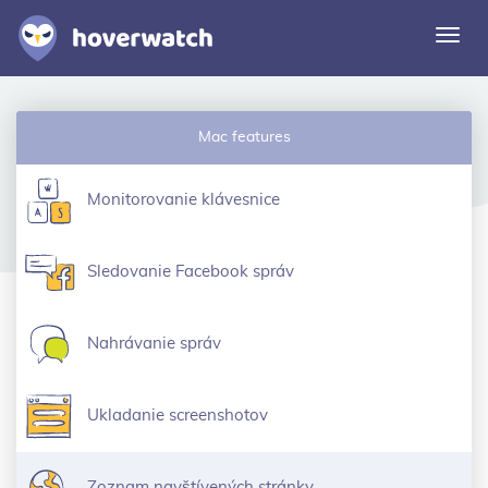
Prep
navi
Funkcie
Mac features
Riešenia
Prihláste
Monitorovanie klávesnice
Prihlásiť sa zdarma
Sledovanie Facebook správ
Nahrávanie správ
Ukladanie screenshotov
Zoznam navštívených stránky