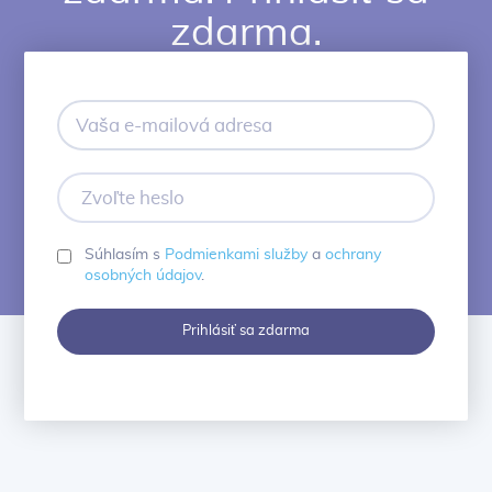
zdarma.
Vaša
e-
mailová
adresa
Zvoľte
heslo
Súhlasím s
Podmienkami služby
a
ochrany
osobných údajov
.
Prihlásiť sa zdarma