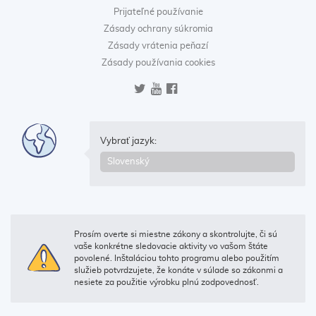
Prijateľné používanie
Zásady ochrany súkromia
Zásady vrátenia peňazí
Zásady používania cookies
Vybrať jazyk:
Prosím overte si miestne zákony a skontrolujte, či sú
vaše konkrétne sledovacie aktivity vo vašom štáte
povolené. Inštaláciou tohto programu alebo použitím
služieb potvrdzujete, že konáte v súlade so zákonmi a
nesiete za použitie výrobku plnú zodpovednosť.