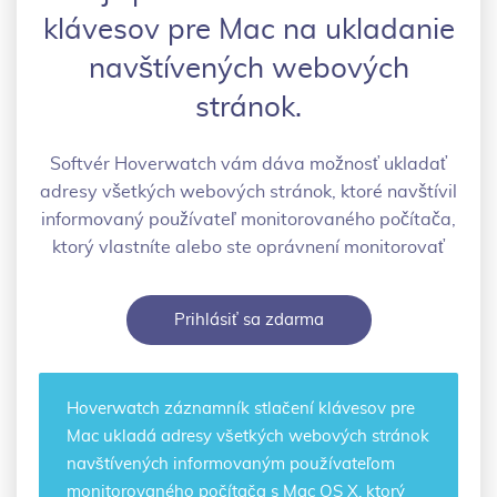
klávesov pre Mac na ukladanie
navštívených webových
stránok.
Softvér Hoverwatch vám dáva možnosť ukladať
adresy všetkých webových stránok, ktoré navštívil
informovaný používateľ monitorovaného počítača,
ktorý vlastníte alebo ste oprávnení monitorovať
Prihlásiť sa zdarma
Hoverwatch
záznamník stlačení klávesov pre
Mac
ukladá adresy všetkých webových stránok
navštívených informovaným používateľom
monitorovaného počítača s Mac OS X, ktorý