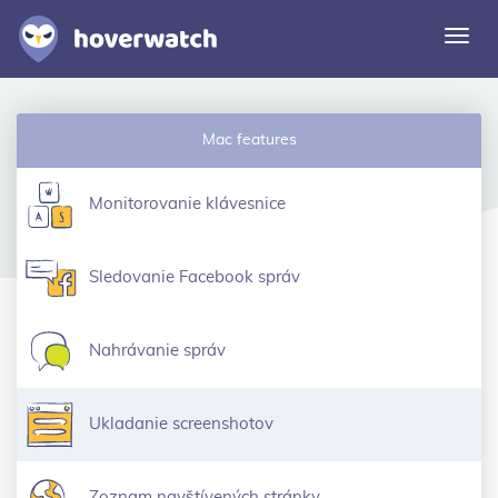
Prep
navi
Funkcie
Mac features
Riešenia
Prihláste
Monitorovanie klávesnice
Prihlásiť sa zdarma
Sledovanie Facebook správ
Nahrávanie správ
Ukladanie screenshotov
Zoznam navštívených stránky