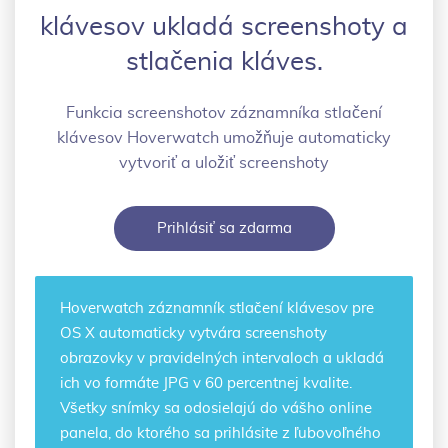
klávesov ukladá screenshoty a
stlačenia kláves.
Funkcia screenshotov záznamníka stlačení
klávesov Hoverwatch umožňuje automaticky
vytvoriť a uložiť screenshoty
Prihlásiť sa zdarma
Hoverwatch
záznamník stlačení klávesov pre
OS X
automaticky vytvára screenshoty
obrazovky v pravidelných intervaloch a ukladá
ich vo formáte JPG v 60 percentnej kvalite.
Všetky snímky sa odosielajú do vášho online
panela, do ktorého sa prihlásite z ľubovoľného