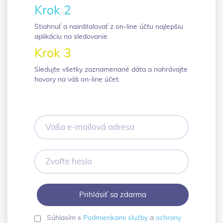
Krok 2
Stiahnuť a nainštalovať z on-line účtu najlepšiu
aplikáciu na sledovanie.
Krok 3
Sledujte všetky zaznamenané dáta a nahrávajte
hovory na váš on-line účet.
Vaša
e-
mailová
adresa
Zvoľte
heslo
Súhlasím s
Podmienkami služby
a
ochrany