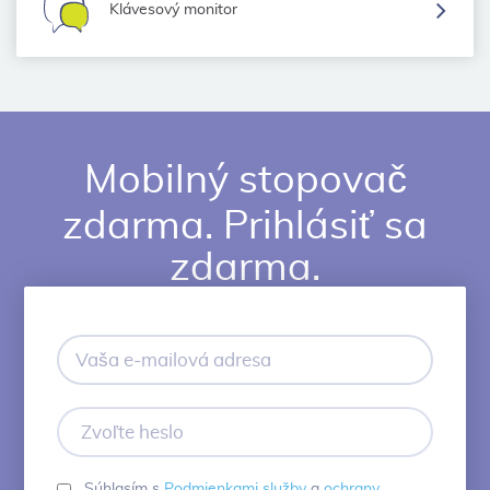
Klávesový monitor
Mobilný stopovač
zdarma. Prihlásiť sa
zdarma.
Vaša
e-
mailová
adresa
Zvoľte
heslo
Súhlasím s
Podmienkami služby
a
ochrany