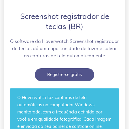
Screenshot registrador de
teclas (BR)
O software da Hoverwatch Screenshot registrador
de teclas dá uma oportunidade de fazer e salvar
as capturas de tela automaticamente
Registre-se grátis
O Hoverwatch faz
capturas de tela
automáticas
no computador Windows
monitorado, com a frequência definida por
você e em qualidade fotográfica. Cada imagem
é enviada ao seu painel de controle online,