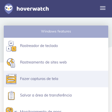
Alte
nave
Funcionalidades
Windows features
Soluções
Entrar
Rastreador de teclado
Registre-se grátis
Rastreamento de sites web
Fazer capturas de tela
Salvar a área de transferência
Monitoramento de apps