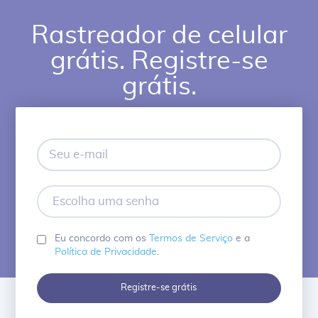
Rastreador de celular
grátis. Registre-se
grátis.
Seu
e-
mail
Escolha
uma
senha
Eu concordo com os
Termos de Serviço
e a
Política de Privacidade
.
Registre-se grátis