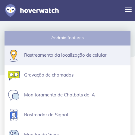
Al
na
Funcionalidades
Android features
Soluções
Entrar
Rastreamento da localização de celular
Registre-se grátis
Gravação de chamadas
Monitoramento de Chatbots de IA
Rastreador do Signal
Monitor do Viber