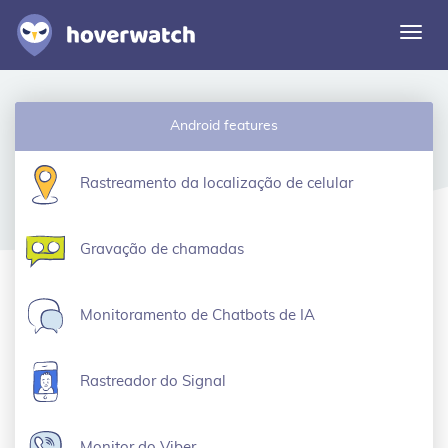
Alte
nave
Funcionalidades
Android features
Soluções
Entrar
Rastreamento da localização de celular
Registre-se grátis
Gravação de chamadas
Monitoramento de Chatbots de IA
Rastreador do Signal
Monitor do Viber