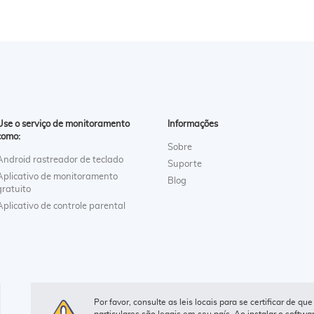
Use o serviço de monitoramento
Informações
como:
Sobre
Android rastreador de teclado
Suporte
Aplicativo de monitoramento
Blog
gratuito
Aplicativo de controle parental
Por favor, consulte as leis locais para se certificar de 
particulares são legais em seu país. Ao instalar o softwar