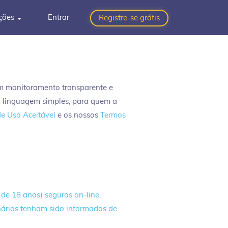
ções
Entrar
Registre-se grátis
um monitoramento transparente e
m linguagem simples, para quem a
de Uso Aceitável
e os nossos
Termos
e 18 anos) seguros on-line.
onários tenham sido informados de